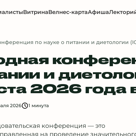
иалисты
Витрина
Велнес-карта
Афиша
Лектори
нференция по науке о питании и диетологии (I
дная конферен
ании и диетолог
ста 2026 года 
аля 2026
1 минута
овательская конференция — это
правленная на проведение значительног