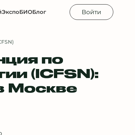
Войти
й
Экспо
БИОБлог
CFSN)
ция по
ии (ICFSN):
в Москве
о