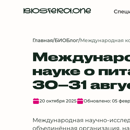
BIOSFERA.ONE
Спец
Главная
/
БИОБлог
/
Международная ко
Междунаро
науке о пит
30–31 авгу
20 октября 2025
Обновлено: 05 февр
Международная научно-исслед
объединённая организация, на