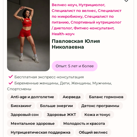
Велнес-коуч
,
Нутрициолог
,
Специалист по велнес
,
Специалист
по микробиому
,
Специалист по
питанию
,
Спортивный нутрициолог
/ диетолог
,
Фитнес-консультант
,
Health-коуч
Павловская Юлия
Николаевна
Опыт:
5 лет и более
Бесплатная экспресс-консультация
Беременные женщины
,
Дети
,
Женщины
,
Мужчины
,
Спортсмены
Anti-age и долголетие
Аюрведа
Баланс гормонов
Биохакинг
Больше энергии
Детокс программы
Здоровый сон
Здоровье ЖКТ
Кожа и тонус
Ментальное здоровье
Молодость и красота
Нутрицевтическая поддержка
Общий велнес