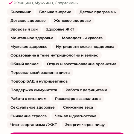
Женщины
,
Мужчины
,
Спортсмены
Биохакинг
Больше энергии
Детокс программы
Детское здоровье
Женское здоровье
Здоровый сон
Здоровье ЖКТ
Ментальное здоровье
Молодость и красота
Мужское здоровье
Нутрицевтическая поддержка
Образование в теме нутрициологии и велнес
Общий велнес
Отдых и восстановление организма
Персональный рацион и диета
Подбор БАД и нутрицевтиков
Поддержка иммунитета
Работа с дефицитами
Работа с питанием
Расшифровка анализов
Сексуальное здоровье
Снижение веса
Снижение стресса
Чек-ап и диагностика
Чистка организма / ЖКТ
Энергия через пищу