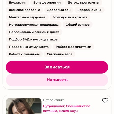
Биохакинг
Больше энергии
Детокс программы
Женское здоровье
Здоровый сон
Здоровье ЖКТ
Ментальное здоровье
Молодость и красота
Нутрицевтическая поддержка
Общий велнес
Персональный рацион и диета
Подбор БАД и нутрицевтиков
Поддержка иммунитета
Работа с дефицитами
Работа с питанием
Снижение веса
Записаться
Написать
Нет рейтинга
Нутрициолог
,
Специалист по
питанию
,
Health-коуч