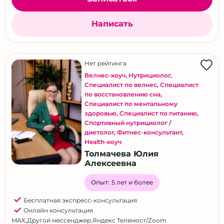
Написать
Нет рейтинга
Велнес-коуч
,
Нутрициолог
,
Специалист по велнес
,
Специалист
по восстановлению сна
,
Специалист по ментальному
здоровью
,
Специалист по питанию
,
Спортивный нутрициолог /
диетолог
,
Фитнес-консультант
,
Health-коуч
Толмачева Юлия
Алексеевна
Опыт:
5 лет и более
Бесплатная экспресс-консультация
Онлайн консультация
MAX
,
Другой мессенджер
,
Яндекс Телемост/Zoom