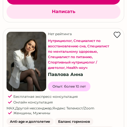
Написать
Нет рейтинга
Нутрициолог
,
Специалист по
восстановлению сна
,
Специалист
по ментальному здоровью
,
Специалист по питанию
,
Спортивный нутрициолог /
диетолог
,
Health-коуч
Павлова Анна
Опыт:
более 10 лет
Бесплатная экспресс-консультация
Онлайн консультация
MAX
,
Другой мессенджер
,
Яндекс Телемост/Zoom
Женщины
,
Мужчины
Anti-age и долголетие
Баланс гормонов