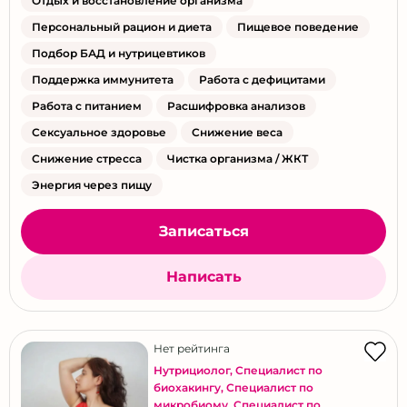
Отдых и восстановление организма
Персональный рацион и диета
Пищевое поведение
Подбор БАД и нутрицевтиков
Поддержка иммунитета
Работа с дефицитами
Работа с питанием
Расшифровка анализов
Сексуальное здоровье
Снижение веса
Снижение стресса
Чистка организма / ЖКТ
Энергия через пищу
Записаться
Написать
Нет рейтинга
Нутрициолог
,
Специалист по
биохакингу
,
Специалист по
микробиому
,
Специалист по