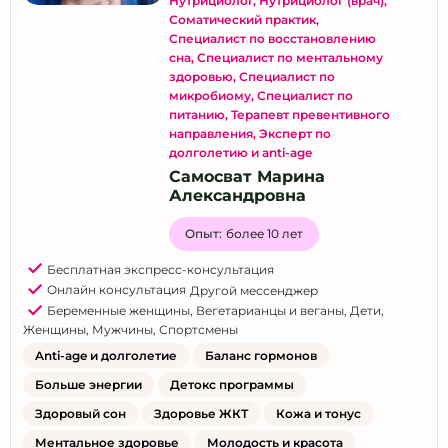
Нутрициолог
,
Нутрициолог (врач)
,
Соматический практик
,
Специалист по восстановлению
сна
,
Специалист по ментальному
здоровью
,
Специалист по
микробиому
,
Специалист по
питанию
,
Терапевт превентивного
направления
,
Эксперт по
долголетию и anti-age
Самосват Марина
Александровна
Опыт:
более 10 лет
Бесплатная экспресс-консультация
Онлайн консультация
Другой мессенджер
Беременные женщины
,
Вегетарианцы и веганы
,
Дети
,
Женщины
,
Мужчины
,
Спортсмены
Anti-age и долголетие
Баланс гормонов
Больше энергии
Детокс программы
Здоровый сон
Здоровье ЖКТ
Кожа и тонус
Ментальное здоровье
Молодость и красота