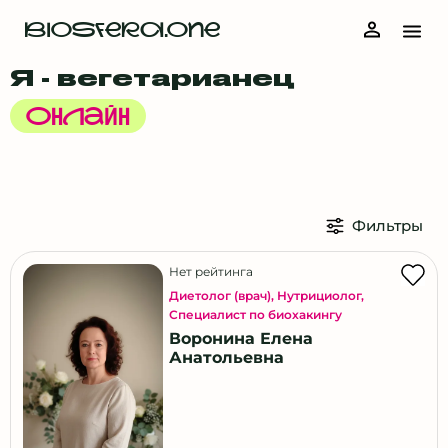
Нет
BIOSFERA.ONE
Выбрать все
Я - вегетарианец
Онлайн
Город
Фильтры
Москва
Санкт-Петербург
Нет рейтинга
Астрахань
Диетолог (врач)
,
Нутрициолог
,
Специалист по биохакингу
Балашиха
Воронина Елена
Барнаул
Анатольевна
Белград (Сербия)
Богородский городской округ
Витебск