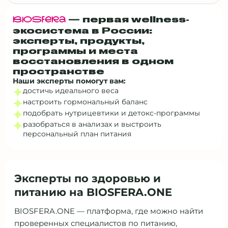
Улан-Удэ
— первая wellness-
BiOSfERa
Ульяновск
экосистема в России:
эксперты, продукты,
Уфа
программы и места
Хабаровск
восстановления в одном
пространстве
Хутор Красный Пахарь
Наши эксперты помогут вам:
Чебоксары
достичь идеального веса
настроить гормональный баланс
Челябинск
подобрать нутрицевтики и детокс‑программы
Ялта
разобраться в анализах и выстроить
персональный план питания
Ярославль
Все города
Другой город
Эксперты по здоровью и
Выбрать все
питанию на BIOSFERA.ONE
BIOSFERA.ONE — платформа, где можно найти
проверенных специалистов по питанию,