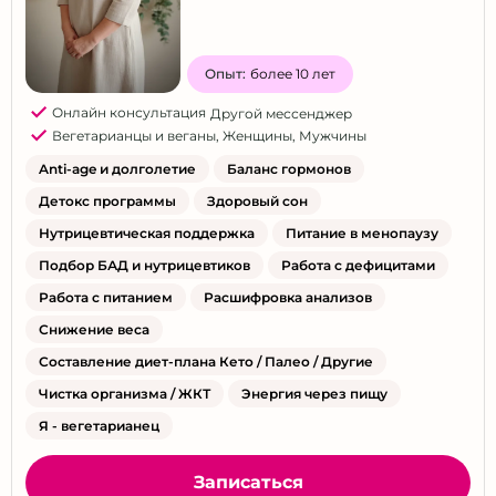
Владивосток
Волгоград
Опыт:
более 10 лет
Волжский
Онлайн консультация
Другой мессенджер
Воронеж
Вегетарианцы и веганы
,
Женщины
,
Мужчины
Екатеринбург
Anti-age и долголетие
Баланс гормонов
Ижевск
Детокс программы
Здоровый сон
Иркутск
Нутрицевтическая поддержка
Питание в менопаузу
Казань
Подбор БАД и нутрицевтиков
Работа с дефицитами
Калининград
Работа с питанием
Расшифровка анализов
Кемерово
Снижение веса
Кириши
Составление диет-плана Кето / Палео / Другие
Киров
Чистка организма / ЖКТ
Энергия через пищу
Кисловодск
Я - вегетарианец
Красногорск
Записаться
Краснодар