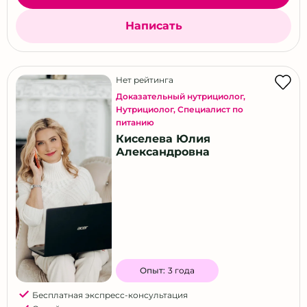
Красноярск
Написать
Курск
Липецк
Майкоп
Нет рейтинга
Махачкала
Доказательный нутрициолог
,
Нутрициолог
,
Специалист по
Мурманск
питанию
Набережные Челны
Киселева Юлия
Александровна
Нижний Новгород
Новокузнецк
Новосибирск
Омск
Оренбург
Пенза
Опыт:
3 года
Пермь
Бесплатная экспресс-консультация
Псков