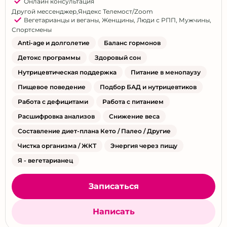
Онлайн консультация
Ростов-на-Дону
Другой мессенджер
,
Яндекс Телемост/Zoom
Вегетарианцы и веганы
,
Женщины
,
Люди с РПП
,
Мужчины
,
Рязань
Спортсмены
Самара
Anti-age и долголетие
Баланс гормонов
Саратов
Детокс программы
Здоровый сон
Севастополь
Нутрицевтическая поддержка
Питание в менопаузу
Симферополь
Пищевое поведение
Подбор БАД и нутрицевтиков
Работа с дефицитами
Работа с питанием
Сортавала
Расшифровка анализов
Снижение веса
Сочи
Составление диет-плана Кето / Палео / Другие
Ставрополь
Чистка организма / ЖКТ
Энергия через пищу
Сургут
Я - вегетарианец
Тверь
Тольятти
Записаться
Томск
Тула
Написать
Тюмень