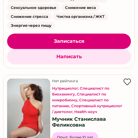
Сексуальное здоровье
Снижение веса
Снижение стресса
Чистка организма / ЖКТ
Энергия через пищу
Записаться
Написать
Нет рейтинга
Нутрициолог
,
Специалист по
биохакингу
,
Специалист по
микробиому
,
Специалист по
питанию
,
Спортивный нутрициолог
/ диетолог
,
Health-коуч
Мучник Станислава
Феликсовна
Опыт:
более 10 лет