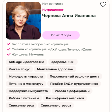
Нет рейтинга
Нутрициолог
Чернова Анна Ивановна
Опыт:
2 года
Бесплатная экспресс-консультация
Онлайн консультация
MAX
,
Яндекс Телемост/Zoom
Женщины
,
Мужчины
Anti-age и долголетие
Здоровье ЖКТ
Кожа и тонус
Ментальное здоровье
Молодость и красота
Персональный рацион и диета
Питание в менопаузу
Подбор БАД и нутрицевтиков
Поддержка иммунитета
Работа с дефицитами
Работа с питанием
Расшифровка анализов
Снижение веса
Снижение стресса