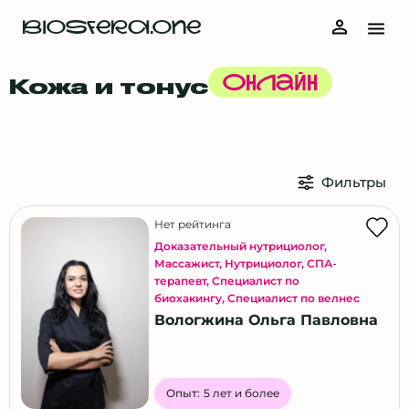
BIOSFERA.ONE
Кожа и тонус
Онлайн
Фильтры
Нет рейтинга
Доказательный нутрициолог
,
Массажист
,
Нутрициолог
,
СПА-
терапевт
,
Специалист по
биохакингу
,
Специалист по велнес
Вологжина Ольга Павловна
Опыт:
5 лет и более