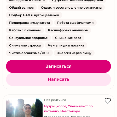
Общий велнес
Отдых и восстановление организма
Подбор БАД и нутрицевтиков
Поддержка иммунитета
Работа с дефицитами
Работа с питанием
Расшифровка анализов
Сексуальное здоровье
Снижение веса
Снижение стресса
Чек-ап и диагностика
Чистка организма / ЖКТ
Энергия через пищу
Записаться
Написать
Нет рейтинга
Нутрициолог
,
Специалист по
питанию
,
Health-коуч