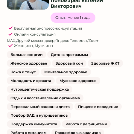
Пономарёв Евгений
Викторович
Опыт:
менее 1 года
Бесплатная экспресс-консультация
Онлайн консультация
MAX
,
Другой мессенджер
,
Яндекс Телемост/Zoom
Женщины
,
Мужчины
Больше энергии
Детокс программы
Женское здоровье
Здоровый сон
Здоровье ЖКТ
Кожа и тонус
Ментальное здоровье
Молодость и красота
Мужское здоровье
Нутрицевтическая поддержка
Отдых и восстановление организма
Персональный рацион и диета
Пищевое поведение
Подбор БАД и нутрицевтиков
Поддержка иммунитета
Работа с дефицитами
Работа с питанием
Расшифровка анализов