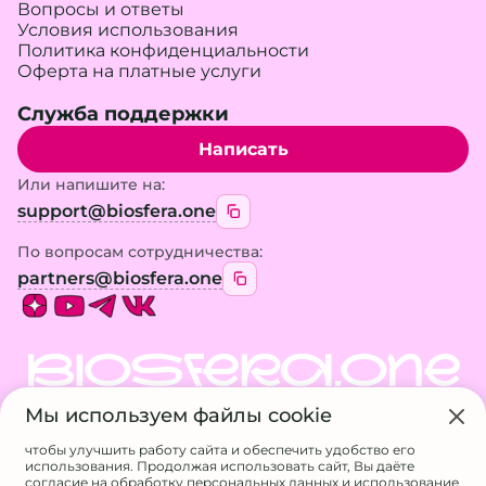
Вопросы и ответы
Условия использования
Политика конфиденциальности
Оферта на платные услуги
Служба поддержки
Написать
Или напишите на:
support@biosfera.one
По вопросам сотрудничества:
partners@biosfera.one
BIOSFERA.ONE
Мы используем файлы cookie
© 2026 BIOSFERA.ONE. Все права защищены.
Использование материалов сайта возможно
чтобы улучшить работу сайта и обеспечить удобство его
только с разрешения владельца
использования. Продолжая использовать сайт, Вы даёте
ИП Галанина А.А.
согласие на обработку персональных данных и использование