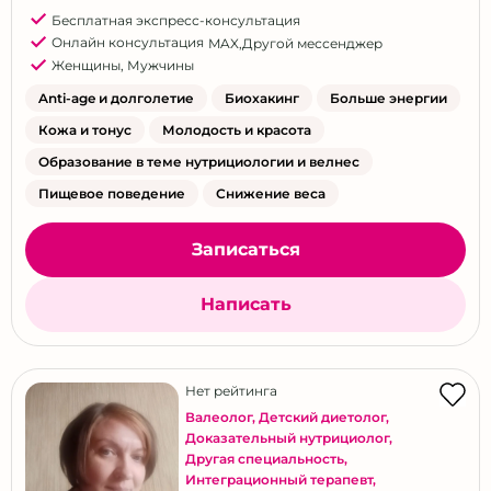
Бесплатная экспресс-консультация
Онлайн консультация
MAX
,
Другой мессенджер
Женщины
,
Мужчины
Anti-age и долголетие
Биохакинг
Больше энергии
Кожа и тонус
Молодость и красота
Образование в теме нутрициологии и велнес
Пищевое поведение
Снижение веса
Записаться
Написать
Нет рейтинга
Валеолог
,
Детский диетолог
,
Доказательный нутрициолог
,
Другая специальность
,
Интеграционный терапевт
,