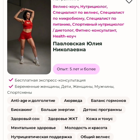
Велнес-коуч
,
Нутрициолог
,
Специалист по велнес
,
Специалист
по микробиому
,
Специалист по
питанию
,
Спортивный нутрициолог
/ диетолог
,
Фитнес-консультант
,
Health-коуч
Павловская Юлия
Николаевна
Опыт:
5 лет и более
Бесплатная экспресс-консультация
Беременные женщины
,
Дети
,
Женщины
,
Мужчины
,
Спортсмены
Anti-age и долголетие
Аюрведа
Баланс гормонов
Биохакинг
Больше энергии
Детокс программы
Здоровый сон
Здоровье ЖКТ
Кожа и тонус
Ментальное здоровье
Молодость и красота
Нутрицевтическая поддержка
Общий велнес