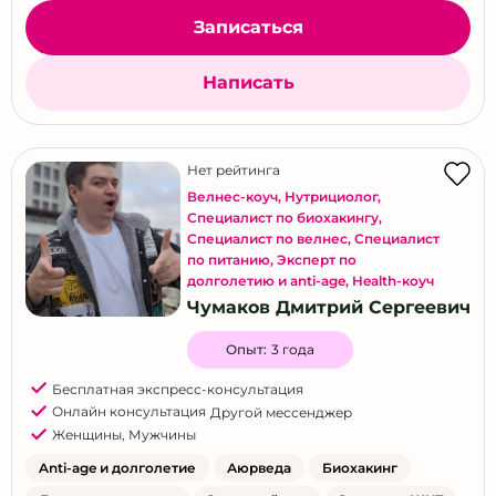
Записаться
Написать
Нет рейтинга
Велнес-коуч
,
Нутрициолог
,
Специалист по биохакингу
,
Специалист по велнес
,
Специалист
по питанию
,
Эксперт по
долголетию и anti-age
,
Health-коуч
Чумаков Дмитрий Сергеевич
Опыт:
3 года
Бесплатная экспресс-консультация
Онлайн консультация
Другой мессенджер
Женщины
,
Мужчины
Anti-age и долголетие
Аюрведа
Биохакинг