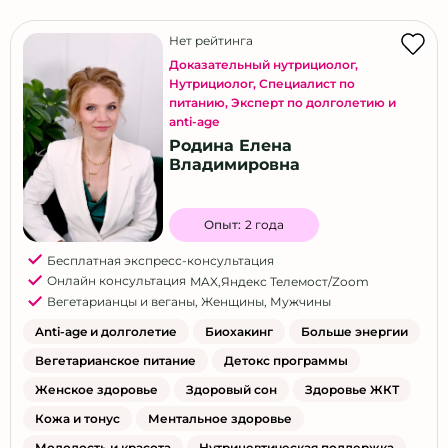
Нет рейтинга
Доказательный нутрициолог
,
Нутрициолог
,
Специалист по
питанию
,
Эксперт по долголетию и
anti-age
Родина Елена
Владимировна
Опыт:
2 года
Бесплатная экспресс-консультация
Онлайн консультация
MAX
,
Яндекс Телемост/Zoom
Вегетарианцы и веганы
,
Женщины
,
Мужчины
Anti-age и долголетие
Биохакинг
Больше энергии
Вегетарианское питание
Детокс программы
Женское здоровье
Здоровый сон
Здоровье ЖКТ
Кожа и тонус
Ментальное здоровье
Молодость и красота
Нутрицевтическая поддержка