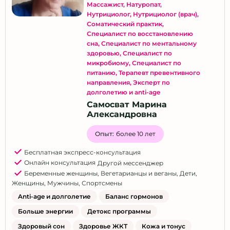
Массажист
,
Натуропат
,
Нутрициолог
,
Нутрициолог (врач)
,
Соматический практик
,
Специалист по восстановлению
сна
,
Специалист по ментальному
здоровью
,
Специалист по
микробиому
,
Специалист по
питанию
,
Терапевт превентивного
направления
,
Эксперт по
долголетию и anti-age
Самосват Марина
Александровна
Опыт:
более 10 лет
Бесплатная экспресс-консультация
Онлайн консультация
Другой мессенджер
Беременные женщины
,
Вегетарианцы и веганы
,
Дети
,
Женщины
,
Мужчины
,
Спортсмены
Anti-age и долголетие
Баланс гормонов
Больше энергии
Детокс программы
Здоровый сон
Здоровье ЖКТ
Кожа и тонус