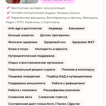
Бесплатная экспресс-консультация
Онлайн консультация
Яндекс Телемост/Zoom
Беременные женщины
,
Вегетарианцы и веганы
,
Женщины
,
Люди с РПП
,
Мужчины
,
Спортсмены
Anti-age и долголетие
Аюрведа
Биохакинг
Больше энергии
Детокс программы
Женское здоровье
Здоровый сон
Здоровье ЖКТ
Кожа и тонус
Молодость и красота
Нутрицевтическая поддержка
Отдых и восстановление организма
Персональный рацион и диета
Питание в менопаузу
Пищевое поведение
Подбор БАД и нутрицевтиков
Поддержка иммунитета
Работа с дефицитами
Работа с питанием
Расшифровка анализов
Снижение веса
Снижение стресса
Составление диет-плана Кето / Палео / Другие