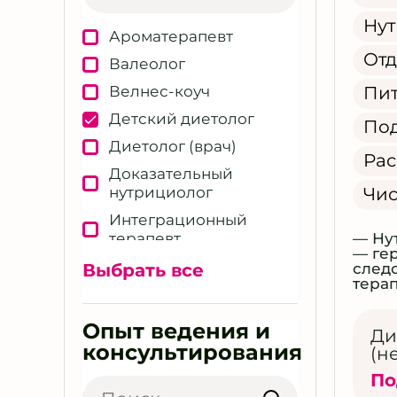
Ментальное здоровье
Нут
Молодость и красота
Ароматерапевт
Отд
Мужское здоровье
Валеолог
Нутрицевтическая
Велнес-коуч
Пит
поддержка
Детский диетолог
По
Образование в теме
Диетолог (врач)
нутрициологии и
Ра
велнес
Доказательный
нутрициолог
Чис
Общий велнес
Интеграционный
Отдых и
терапевт
— Ну
восстановление
— ге
организма
Кинезиолог
Выбрать все
след
терап
Пептидная терапия
Консультант по
продукту
Персональный
Опыт ведения и
Ди
рацион и диета
Косметолог
консультирования
(н
Питание в менопаузу
Массажист
По
Питание детей и
Натуропат