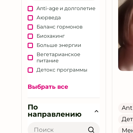
Anti-age и долголетие
Аюрведа
Баланс гормонов
Биохакинг
Больше энергии
Вегетарианское
питание
Детокс программы
Детское здоровье
Выбрать все
Женское здоровье
Здоровый сон
По
Здоровье ЖКТ
Ant
направлению
Кожа и тонус
Дет
Косметология
Мен