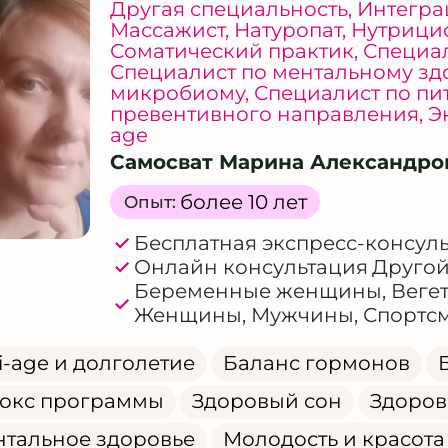
Другая специальность
,
Интегра
Массажист
,
Натуропат
,
Нутрици
Соматический практик
,
Специал
Специалист по ментальному з
микробиому
,
Специалист по п
превентивного направления
,
Э
age
Самосват Марина Александро
более 10 лет
Опыт:
Бесплатная экспресс-консул
Онлайн консультация
Друго
Беременные женщины
,
Веге
Женщины
,
Мужчины
,
Спортс
i-age и долголетие
Баланс гормонов
окс программы
Здоровый сон
Здоров
тальное здоровье
Молодость и красота