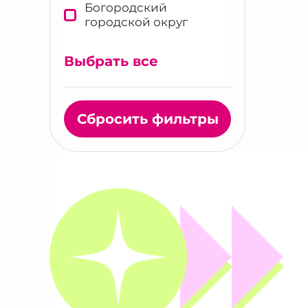
Богородский
городской округ
Витебск
Выбрать все
Владивосток
Волгоград
Волжский
Сбросить фильтры
Воронеж
Екатеринбург
Ижевск
Иркутск
Казань
Калининград
Кемерово
Кириши
Киров