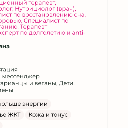
ционный терапевт
,
олог
,
Нутрициолог (врач)
,
ист по восстановлению сна
,
доровью
,
Специалист по
итанию
,
Терапевт
ксперт по долголетию и anti-
вна
ьтация
й мессенджер
тарианцы и веганы
,
Дети
,
мены
Больше энергии
ье ЖКТ
Кожа и тонус