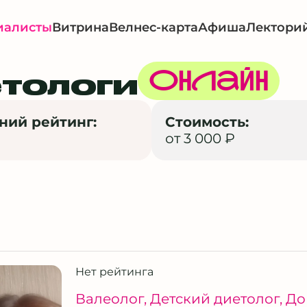
иалисты
Витрина
Велнес-карта
Афиша
Лектори
тологи
Онлайн
ний рейтинг:
Стоимость:
от 3 000 ₽
Нет рейтинга
Валеолог
,
Детский диетолог
,
До