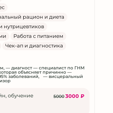
ес
альный рацион и диета
и нутрицевтиков
ами
Работа с питанием
Чек-ап и диагностика
, — диагност — специалист по ГНМ
которая объясняет причинно —
х 95% заболеваний, — висцеральный
визор
йн, обучение
3000 ₽
5000