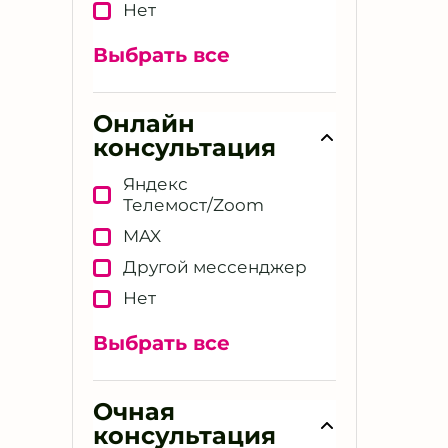
Нет
нутрициолог /
диетолог
Выбрать все
Телесный терапевт
Терапевт
Онлайн
превентивного
направления
консультация
Тренер по здоровью
Яндекс
Фитнес-консультант
Телемост/Zoom
Эксперт по
MAX
долголетию и anti-age
Другой мессенджер
Эксперт по здоровому
Нет
образу жизни
Эксперт по здоровью
Выбрать все
Health-коуч
Другая специальность
Очная
консультация