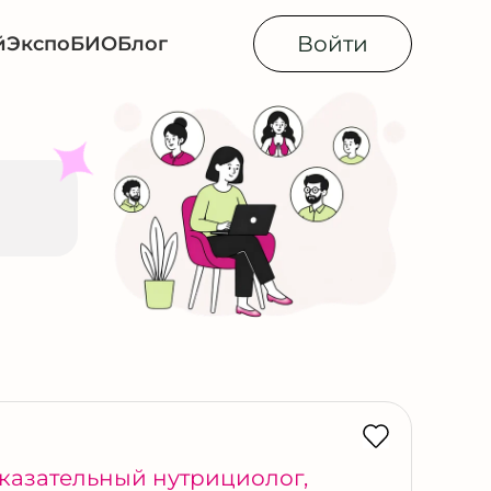
Войти
й
Экспо
БИОБлог
казательный нутрициолог
,