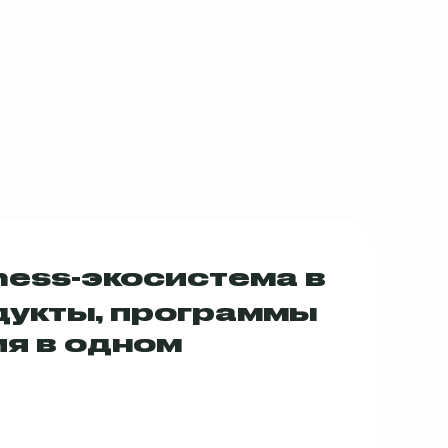
ness-экосистема в
дукты, программы
ия в одном