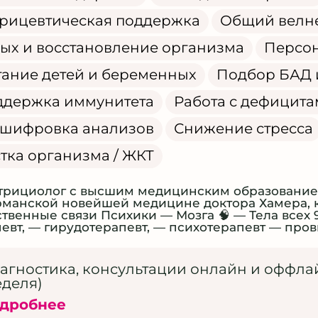
рицевтическая поддержка
Общий велн
ых и восстановление организма
Персон
ание детей и беременных
Подбор БАД 
ддержка иммунитета
Работа с дефицит
сшифровка анализов
Снижение стресса
тка организма / ЖКТ
трициолог с высшим медицинским образованием
рманской новейшей медицине доктора Хамера, 
ственные связи Психики — Мозга 🧠 — Тела все
евт, — гирудотерапевт, — психотерапевт — про
агностика, консультации онлайн и оффла
еделя)
дробнее