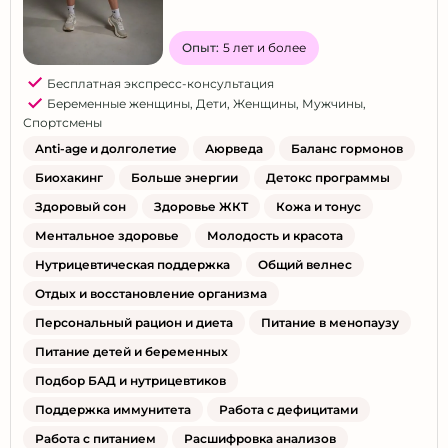
Краснодар
Опыт:
5 лет и более
Красноярск
Курск
Бесплатная экспресс-консультация
Беременные женщины
,
Дети
,
Женщины
,
Мужчины
,
Липецк
Спортсмены
Майкоп
Anti-age и долголетие
Аюрведа
Баланс гормонов
Махачкала
Биохакинг
Больше энергии
Детокс программы
Мурманск
Здоровый сон
Здоровье ЖКТ
Кожа и тонус
Набережные Челны
Ментальное здоровье
Молодость и красота
Нижний Новгород
Нутрицевтическая поддержка
Общий велнес
Новокузнецк
Отдых и восстановление организма
Новосибирск
Персональный рацион и диета
Питание в менопаузу
Омск
Питание детей и беременных
Оренбург
Подбор БАД и нутрицевтиков
Пенза
Поддержка иммунитета
Работа с дефицитами
Работа с питанием
Расшифровка анализов
Пермь