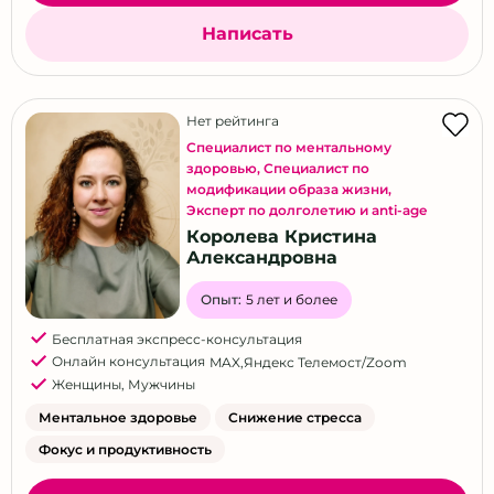
Написать
Нет рейтинга
Специалист по ментальному
здоровью
,
Специалист по
модификации образа жизни
,
Эксперт по долголетию и anti-age
Королева Кристина
Александровна
Опыт:
5 лет и более
Бесплатная экспресс-консультация
Онлайн консультация
MAX
,
Яндекс Телемост/Zoom
Женщины
,
Мужчины
Ментальное здоровье
Снижение стресса
Фокус и продуктивность