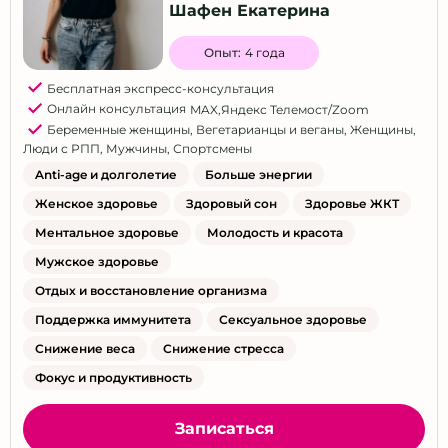
Шафен Екатерина
Тюмень
Улан-Удэ
Опыт:
4 года
Ульяновск
Бесплатная экспресс-консультация
Онлайн консультация
MAX
,
Яндекс Телемост/Zoom
Уфа
Беременные женщины
,
Вегетарианцы и веганы
,
Женщины
,
Хабаровск
Люди с РПП
,
Мужчины
,
Спортсмены
Хутор Красный Пахарь
Anti-age и долголетие
Больше энергии
Чебоксары
Женское здоровье
Здоровый сон
Здоровье ЖКТ
Челябинск
Ментальное здоровье
Молодость и красота
Мужское здоровье
Ялта
Отдых и восстановление организма
Ярославль
Поддержка иммунитета
Сексуальное здоровье
Все города
Снижение веса
Снижение стресса
Другой город
Фокус и продуктивность
Выбрать все
Записаться