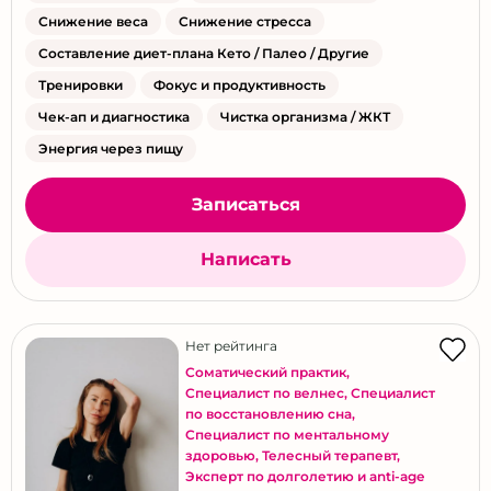
Снижение веса
Снижение стресса
Псков
Составление диет-плана Кето / Палео / Другие
Ростов-на-Дону
Тренировки
Фокус и продуктивность
Рязань
Чек-ап и диагностика
Чистка организма / ЖКТ
Самара
Энергия через пищу
Саратов
Севастополь
Записаться
Симферополь
Сортавала
Написать
Сочи
Ставрополь
Нет рейтинга
Сургут
Соматический практик
,
Тверь
Специалист по велнес
,
Специалист
по восстановлению сна
,
Тольятти
Специалист по ментальному
Томск
здоровью
,
Телесный терапевт
,
Эксперт по долголетию и anti-age
Тула