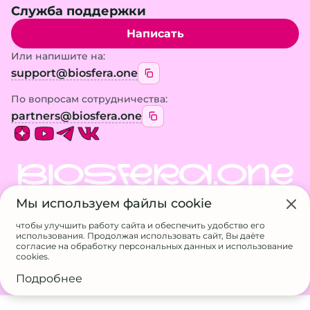
Служба поддержки
Написать
Или напишите на:
support@biosfera.one
По вопросам сотрудничества:
partners@biosfera.one
BIOSFERA.ONE
Мы используем файлы cookie
© 2026 BIOSFERA.ONE. Все права защищены.
Использование материалов сайта возможно
чтобы улучшить работу сайта и обеспечить удобство его
только с разрешения владельца
использования. Продолжая использовать сайт, Вы даёте
ИП Галанина А.А.
согласие на обработку персональных данных и использование
ИНН 524611717807
cookies.
ОГРНИП 326527500056832
Подробнее