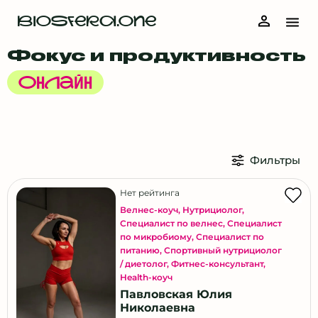
Витебск
BIOSFERA.ONE
Владивосток
Фокус и продуктивность
Волгоград
Волжский
Онлайн
Воронеж
Екатеринбург
Ижевск
Фильтры
Иркутск
Казань
Нет рейтинга
Калининград
Велнес-коуч
,
Нутрициолог
,
Специалист по велнес
,
Специалист
Кемерово
по микробиому
,
Специалист по
Кириши
питанию
,
Спортивный нутрициолог
/ диетолог
,
Фитнес-консультант
,
Киров
Health-коуч
Кисловодск
Павловская Юлия
Николаевна
Красногорск