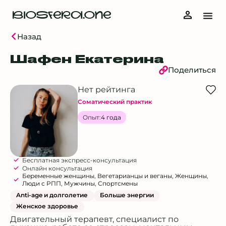
BIOSFERA.ONE
Назад
Шафен Екатерина
Поделиться
Нет рейтинга
Соматический практик
Опыт:
4 года
Бесплатная экспресс-консультация
Онлайн консультация
Беременные женщины
,
Вегетарианцы и веганы
,
Женщины
,
Люди с РПП
,
Мужчины
,
Спортсмены
Anti-age и долголетие
Больше энергии
Женское здоровье
Двигательный терапевт, специалист по