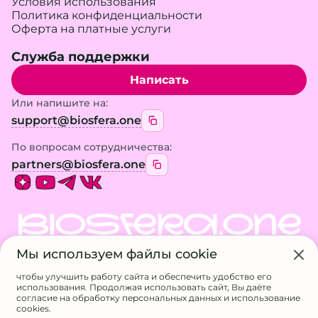
Условия использования
Политика конфиденциальности
Оферта на платные услуги
Служба поддержки
Написать
Или напишите на:
support@biosfera.one
По вопросам сотрудничества:
partners@biosfera.one
BIOSFERA.ONE
Мы используем файлы cookie
© 2026 BIOSFERA.ONE. Все права защищены.
Использование материалов сайта возможно
чтобы улучшить работу сайта и обеспечить удобство его
только с разрешения владельца
использования. Продолжая использовать сайт, Вы даёте
ИП Галанина А.А.
согласие на обработку персональных данных и использование
ИНН 524611717807
cookies.