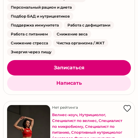
Персональный рацион и диета
Подбор БАД и нутрицевтиков
Поддержка иммунитета
Работа с дефицитами
Работа с питанием
Снижение веса
Снижение стресса
Чистка организма / ЖКТ
Энергия через пищу
Записаться
Написать
Нет рейтинга
Велнес-коуч
,
Нутрициолог
,
Специалист по велнес
,
Специалист
по микробиому
,
Специалист по
питанию
,
Спортивный нутрициолог