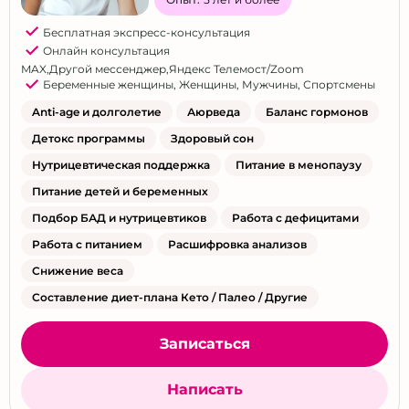
Челябинск
Бесплатная экспресс-консультация
Ялта
Онлайн консультация
Ярославль
MAX
,
Другой мессенджер
,
Яндекс Телемост/Zoom
Беременные женщины
,
Женщины
,
Мужчины
,
Спортсмены
Все города
Anti-age и долголетие
Аюрведа
Баланс гормонов
Другой город
Детокс программы
Здоровый сон
Выбрать все
Нутрицевтическая поддержка
Питание в менопаузу
Питание детей и беременных
Подбор БАД и нутрицевтиков
Работа с дефицитами
Работа с питанием
Расшифровка анализов
Снижение веса
Составление диет-плана Кето / Палео / Другие
Записаться
Написать