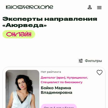
Сортавала
BIOSFERA.ONE
Сочи
Ставрополь
Эксперты направления
«Аюрведа»
Сургут
Тверь
Онлайн
Тольятти
Томск
Тула
Фильтры
Тюмень
Улан-Удэ
Нет рейтинга
Ульяновск
Диетолог (врач)
,
Нутрициолог
,
Специалист по биохакингу
Уфа
Бойко Марина
Хабаровск
Владимировна
Хутор Красный Пахарь
Чебоксары
Опыт:
5 лет и более