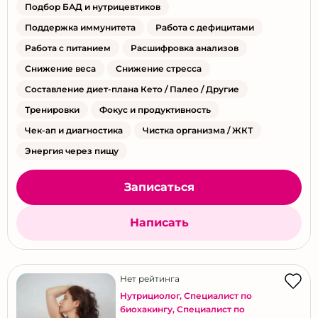
Подбор БАД и нутрицевтиков
Поддержка иммунитета
Работа с дефицитами
Работа с питанием
Расшифровка анализов
Снижение веса
Снижение стресса
Составление диет-плана Кето / Палео / Другие
Тренировки
Фокус и продуктивность
Чек-ап и диагностика
Чистка организма / ЖКТ
Энергия через пищу
Записаться
Написать
Нет рейтинга
Нутрициолог
,
Специалист по
биохакингу
,
Специалист по