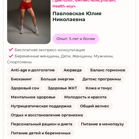
/ диетолог
,
Фитнес-консультант
,
Health-коуч
Павловская Юлия
Николаевна
Опыт:
5 лет и более
Бесплатная экспресс-консультация
Беременные женщины
,
Дети
,
Женщины
,
Мужчины
,
Спортсмены
Anti-age и долголетие
Аюрведа
Баланс гормонов
Биохакинг
Больше энергии
Детокс программы
Здоровый сон
Здоровье ЖКТ
Кожа и тонус
Ментальное здоровье
Молодость и красота
Нутрицевтическая поддержка
Общий велнес
Отдых и восстановление организма
Персональный рацион и диета
Питание в менопаузу
Питание детей и беременных