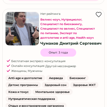
Нет рейтинга
Велнес-коуч
,
Нутрициолог
,
Специалист по биохакингу
,
Специалист по велнес
,
Специалист
по питанию
,
Эксперт по
долголетию и anti-age
,
Health-коуч
Чумаков Дмитрий Сергеевич
Опыт:
3 года
Бесплатная экспресс-консультация
Онлайн консультация
Другой мессенджер
Женщины
,
Мужчины
Anti-age и долголетие
Аюрведа
Биохакинг
Детокс программы
Здоровый сон
Здоровье ЖКТ
Кожа и тонус
Ментальное здоровье
Нутрицевтическая поддержка
Отдых и восстановление организма