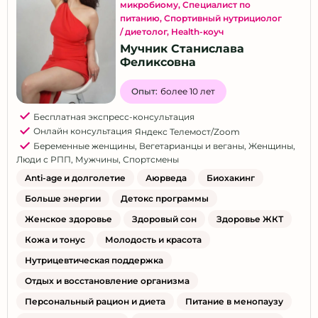
микробиому
,
Специалист по
питанию
,
Спортивный нутрициолог
/ диетолог
,
Health-коуч
Мучник Станислава
Феликсовна
Опыт:
более 10 лет
Бесплатная экспресс-консультация
Онлайн консультация
Яндекс Телемост/Zoom
Беременные женщины
,
Вегетарианцы и веганы
,
Женщины
,
Люди с РПП
,
Мужчины
,
Спортсмены
Anti-age и долголетие
Аюрведа
Биохакинг
Больше энергии
Детокс программы
Женское здоровье
Здоровый сон
Здоровье ЖКТ
Кожа и тонус
Молодость и красота
Нутрицевтическая поддержка
Отдых и восстановление организма
Персональный рацион и диета
Питание в менопаузу