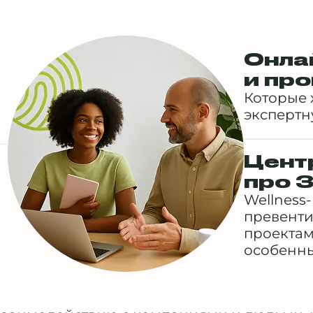
Онла
и пр
Которые 
экспертн
Цент
про 
Wellness
превенти
проектам
особенн