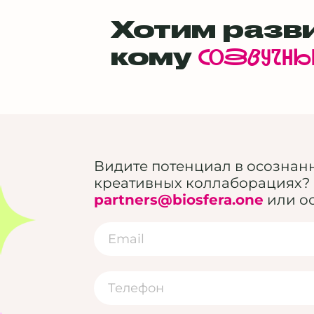
Хотим разви
кому
созвучн
Видите потенциал в осознан
креативных коллаборациях? 
partners@biosfera.one
или ос