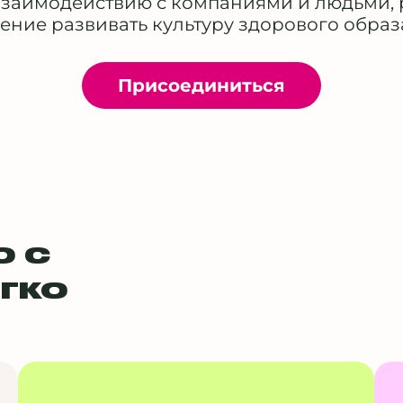
взаимодействию с компаниями и людьми
ение развивать культуру здорового образ
Присоединиться
о с
гко