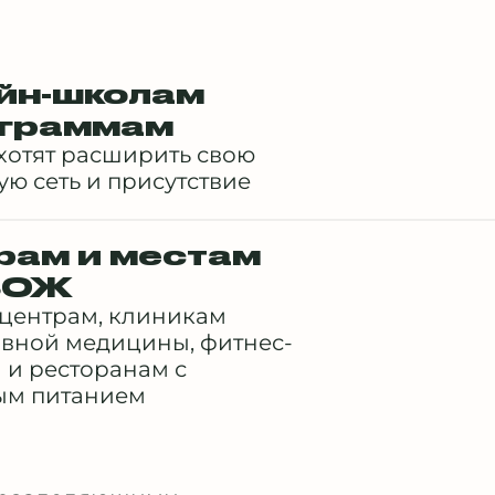
йн-школам
ограммам
хотят расширить свою
ую сеть и присутствие
рам и местам
ЗОЖ
-центрам, клиникам
вной медицины, фитнес-
 и ресторанам с
ым питанием