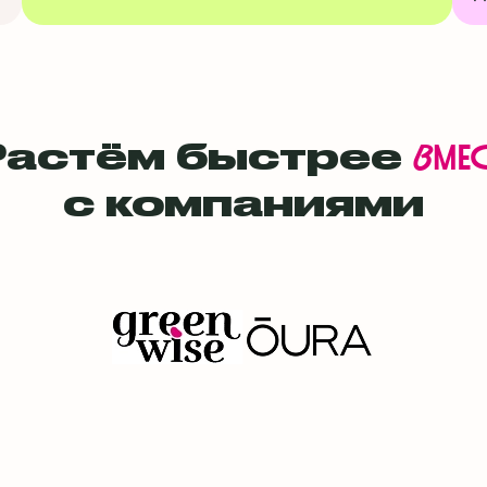
Растём быстрее
вмес
с компаниями