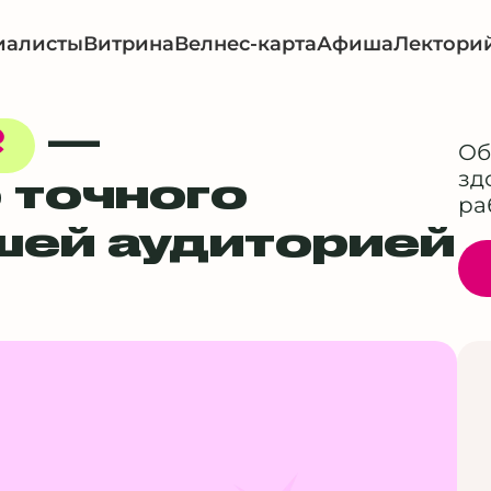
иалисты
Витрина
Велнес-карта
Афиша
Лектори
—
E
Об
зд
 точного
ра
ашей аудиторией