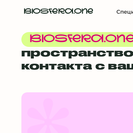
BIOSFERA.ONE
Спец
BIOSFERA.ON
пространство
контакта с в