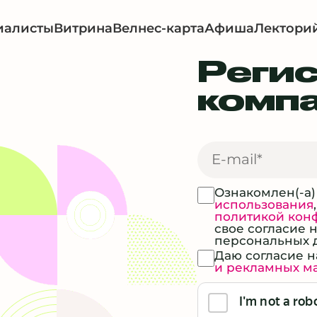
иалисты
Витрина
Велнес-карта
Афиша
Лектори
Реги
комп
Ознакомлен(-а)
использования
политикой кон
свое согласие 
персональных 
Даю согласие 
и рекламных м