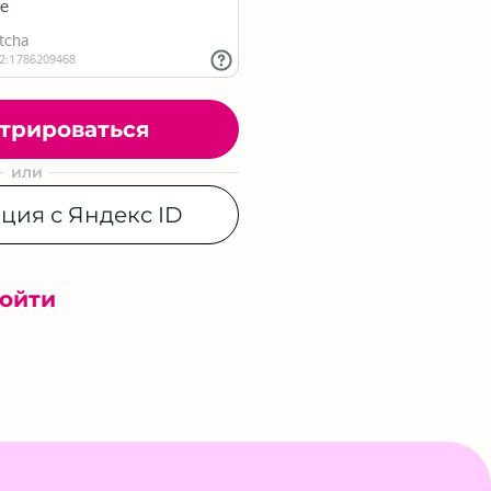
трироваться
или
ция с Яндекс ID
ойти