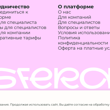
удничество
О платформе
единиться к
О нас
орме
Для компаний
для специалиста
Для специалистов
ы для специалистов
Вопросы и ответы
для компании
Условия использован
ративные тарифы
Политика
конфиденциальности
Оферта на платные ус
SFERA
а защищены. Использование материалов сайта возможно
вания. Продолжая использовать сайт, Вы даёте согласие на обработку
 Галанина А.А.
·
ИНН 524611717807
·
ОГРНИП 326527500056