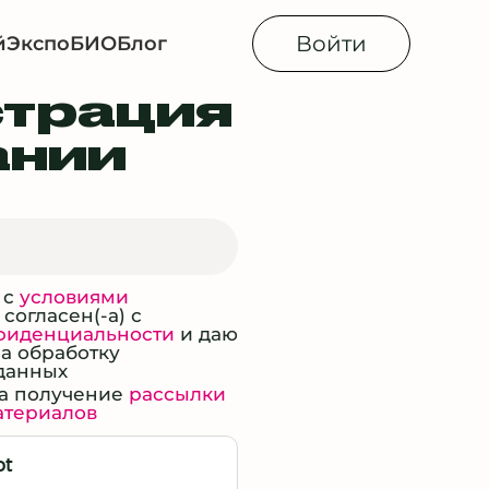
Войти
й
Экспо
БИОБлог
страция
ании
 с
условиями
, согласен(-а) с
фиденциальности
и даю
на обработку
данных
на получение
рассылки
атериалов