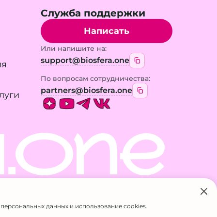
Служба поддержки
Написать
Или напишите на:
support@biosfera.one
ия
По вопросам сотрудничества:
partners@biosfera.one
луги
.ONE
 только с разрешения владельца
 персональных данных и использование cookies.
832