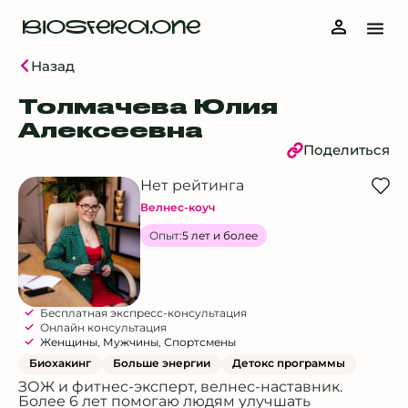
BIOSFERA.ONE
Назад
Толмачева Юлия
Алексеевна
Поделиться
Нет рейтинга
Велнес-коуч
Опыт:
5 лет и более
Бесплатная экспресс-консультация
Онлайн консультация
Женщины
,
Мужчины
,
Спортсмены
Биохакинг
Больше энергии
Детокс программы
ЗОЖ и фитнес-эксперт, велнес-наставник.
Более 6 лет помогаю людям улучшать