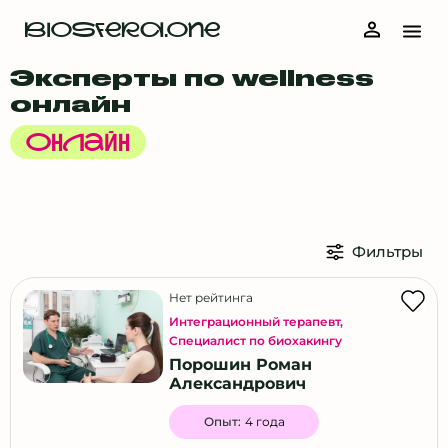
Нет
BIOSFERA.ONE
Выбрать все
Эксперты по wellness
онлайн
Город
Онлайн
Москва
Фильтры
Санкт-Петербург
Астрахань
Нет рейтинга
Балашиха
Интеграционный терапевт
,
Специалист по биохакингу
Барнаул
Порошин Роман
Белград (Сербия)
Александрович
Богородский городской округ
Опыт:
4 года
Витебск