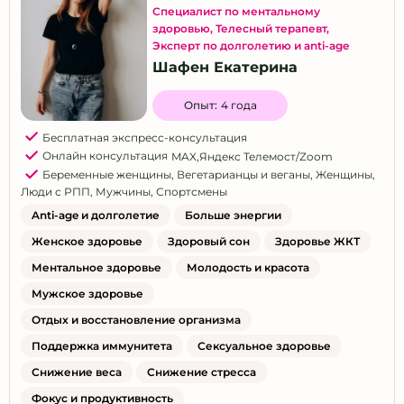
Специалист по ментальному
Ростов-на-Дону
здоровью
,
Телесный терапевт
,
Рязань
Эксперт по долголетию и anti-age
Шафен Екатерина
Самара
Саратов
Опыт:
4 года
Севастополь
Бесплатная экспресс-консультация
Симферополь
Онлайн консультация
MAX
,
Яндекс Телемост/Zoom
Беременные женщины
,
Вегетарианцы и веганы
,
Женщины
,
Сортавала
Люди с РПП
,
Мужчины
,
Спортсмены
Сочи
Anti-age и долголетие
Больше энергии
Ставрополь
Женское здоровье
Здоровый сон
Здоровье ЖКТ
Сургут
Ментальное здоровье
Молодость и красота
Тверь
Мужское здоровье
Тольятти
Отдых и восстановление организма
Томск
Поддержка иммунитета
Сексуальное здоровье
Тула
Снижение веса
Снижение стресса
Тюмень
Фокус и продуктивность