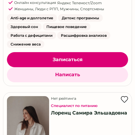
Онлайн консультация
Яндекс Телемост/Zoom
Владивосток
Женщины
,
Люди с РПП
,
Мужчины
,
Спортсмены
Волгоград
Anti-age и долголетие
Детокс программы
Волжский
Здоровый сон
Пищевое поведение
Воронеж
Работа с дефицитами
Расшифровка анализов
Екатеринбург
Снижение веса
Ижевск
Иркутск
Записаться
Казань
Написать
Калининград
Кемерово
Кириши
Нет рейтинга
Киров
Специалист по питанию
Лоренц Самира Эльшадовна
Кисловодск
Красногорск
Краснодар