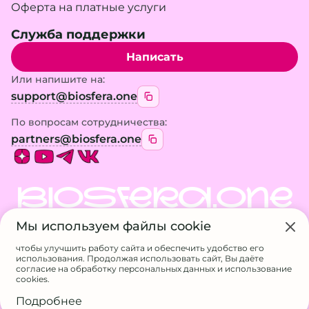
Оферта на платные услуги
Служба поддержки
Написать
Или напишите на:
support@biosfera.one
По вопросам сотрудничества:
partners@biosfera.one
BIOSFERA.ONE
Мы используем файлы cookie
© 2026 BIOSFERA.ONE. Все права защищены.
Использование материалов сайта возможно
чтобы улучшить работу сайта и обеспечить удобство его
только с разрешения владельца
использования. Продолжая использовать сайт, Вы даёте
ИП Галанина А.А.
согласие на обработку персональных данных и использование
ИНН 524611717807
cookies.
ОГРНИП 326527500056832
Подробнее