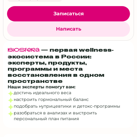
Улан-Удэ
Записаться
Ульяновск
Уфа
Написать
Хабаровск
Хутор Красный Пахарь
— первая wellness-
BiOSfERa
Чебоксары
экосистема в России:
Челябинск
эксперты, продукты,
программы и места
Ялта
восстановления в одном
Ярославль
пространстве
Наши эксперты помогут вам:
Все города
достичь идеального веса
Другой город
настроить гормональный баланс
подобрать нутрицевтики и детокс‑программы
Выбрать все
разобраться в анализах и выстроить
персональный план питания