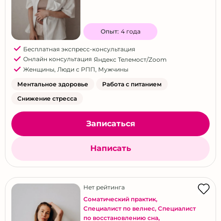
Красноярск
Курск
Опыт:
4 года
Липецк
Бесплатная экспресс-консультация
Майкоп
Онлайн консультация
Яндекс Телемост/Zoom
Махачкала
Женщины
,
Люди с РПП
,
Мужчины
Мурманск
Ментальное здоровье
Работа с питанием
Набережные Челны
Снижение стресса
Нижний Новгород
Записаться
Новокузнецк
Новосибирск
Написать
Омск
Оренбург
Пенза
Нет рейтинга
Соматический практик
,
Пермь
Специалист по велнес
,
Специалист
Псков
по восстановлению сна
,