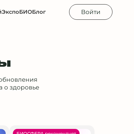
Войти
й
Экспо
БИОБлог
сы
 обновления
а о здоровье
БИОСФЕРА рекомендует