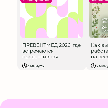
ПРЕВЕНТМЕД 2026: где
Как вы
встречаются
работ
превентивная
на ве
медицина, технологии
выста
2 минуты
3 мин
и культура долголетия