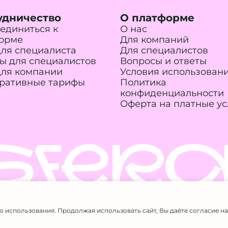
удничество
О платформе
единиться к
О нас
орме
Для компаний
для специалиста
Для специалистов
ы для специалистов
Вопросы и ответы
для компании
Условия использован
ративные тарифы
Политика
конфиденциальности
Оферта на платные ус
SFERA
го использования. Продолжая использовать сайт, Вы даёте согласие 
а защищены. Использование материалов сайта возможно
 Галанина А.А.
·
ИНН 524611717807
·
ОГРНИП 326527500056