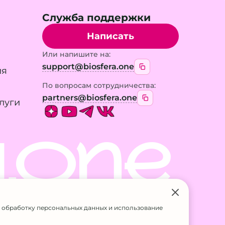
Служба поддержки
Написать
Или напишите на:
support@biosfera.one
ия
По вопросам сотрудничества:
partners@biosfera.one
луги
.ONE
на обработку персональных данных и использование
 только с разрешения владельца
832