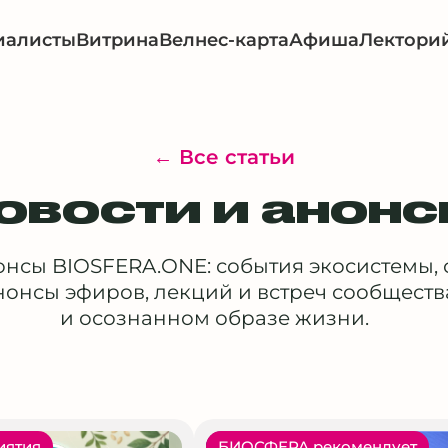
иалисты
Витрина
Велнес-карта
Афиша
Лектори
← Все статьи
овости и анон
онсы BIOSFERA.ONE: события экосистемы,
онсы эфиров, лекций и встреч сообществ
и осознанном образе жизни.
иятия
БИОСФЕРА рекомендует