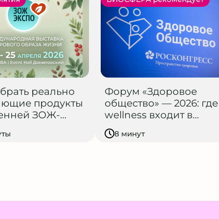
брать реально
Форум «Здоровое
ающие продукты
общество» — 2026: где
сенней ЗОЖ-
wellness входит в
вке
большую повестку
уты
8 минут
общественного
здоровья