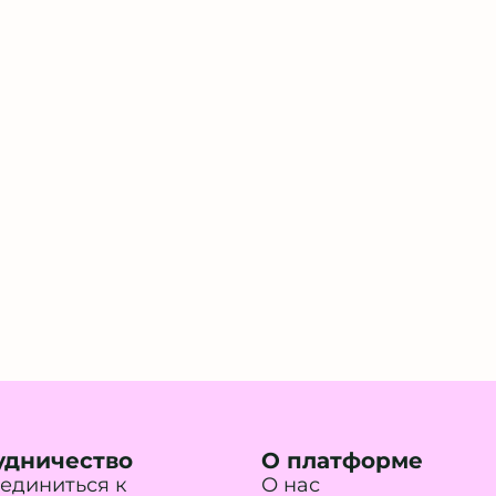
удничество
О платформе
единиться к
О нас