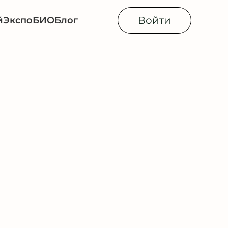
Войти
й
Экспо
БИОБлог