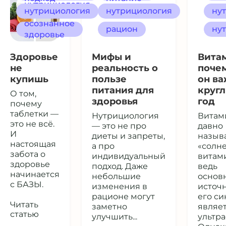
нутрициология
нутрициология
нутрициология
ну
осознанное
рацион
ну
здоровье
Здоровье
Мифы и
Витам
не
реальность о
поче
купишь
пользе
он в
питания для
круг
О том,
здоровья
год
почему
таблетки —
Нутрициология
Витам
это не всё.
— это не про
давно
И
диеты и запреты,
назыв
настоящая
а про
«солн
забота о
индивидуальный
витам
здоровье
подход. Даже
ведь
начинается
небольшие
основ
с БАЗЫ.
изменения в
источ
рационе могут
его си
Читать
заметно
являе
статью
улучшить...
ультра