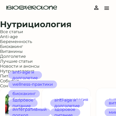
BIOSFERA.ONE
Нутрициология
Все статьи
Anti-age
Беременность
Биохакинг
Витамины
Долголетие
Лучшие статьи
Новости и анонсы
Нутрициология
anti-age и
Питание и рацион
долголетие
События
wellness‑практики
Сон и восстановление
биохакинг
биохакинг
нутрициология
ви
здоровое
anti-age и
ви
питание
долголетие
долголетие
интегративный
здоровое
ми
подход
питание