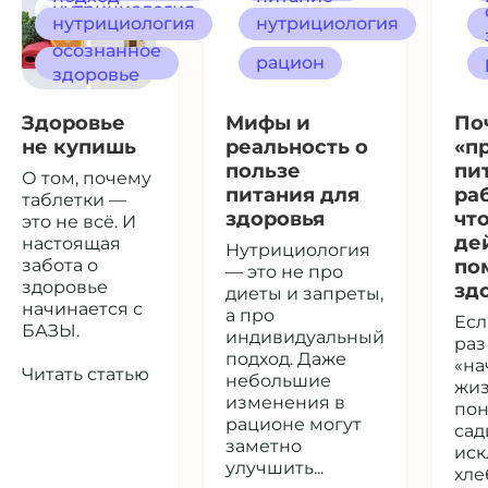
нутрициология
нутрициология
нутрициология
осознанное
рацион
здоровье
Здоровье
Мифы и
По
не купишь
реальность о
«п
пользе
пи
О том, почему
питания для
ра
таблетки —
здоровья
чт
это не всё. И
де
настоящая
Нутрициология
забота о
по
— это не про
здоровье
зд
диеты и запреты,
начинается с
а про
Есл
БАЗЫ.
индивидуальный
раз
подход. Даже
«на
Читать статью
небольшие
жиз
изменения в
пон
рационе могут
сад
заметно
иск
улучшить...
хлеб