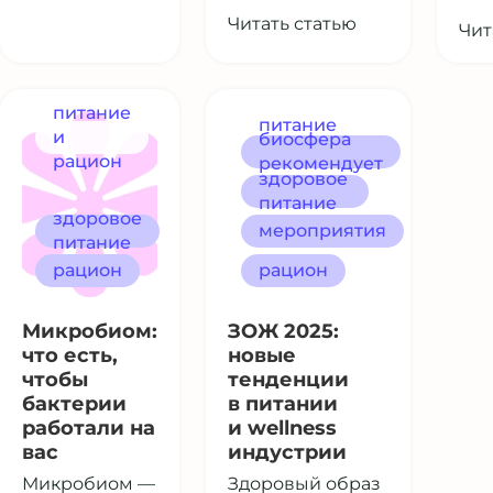
Читать статью
Чит
питание
питание
и
биосфера
и рацион
рацион
рекомендует
здоровое
питание
здоровое
мероприятия
питание
рацион
рацион
Микробиом:
ЗОЖ 2025:
что есть,
новые
чтобы
тенденции
бактерии
в питании
работали на
и wellness
вас
индустрии
Микробиом —
Здоровый образ