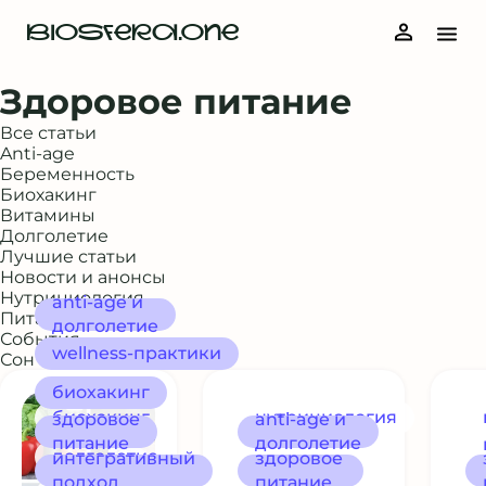
BIOSFERA.ONE
Здоровое питание
Все статьи
Anti-age
Беременность
Биохакинг
Витамины
Долголетие
Лучшие статьи
Новости и анонсы
Нутрициология
anti-age и
Питание и рацион
долголетие
События
wellness‑практики
Сон и восстановление
биохакинг
биохакинг
нутрициология
здоровое
anti-age и
питание
долголетие
долголетие
интегративный
здоровое
подход
питание