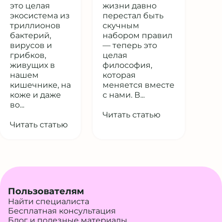
это целая
жизни давно
экосистема из
перестал быть
триллионов
скучным
бактерий,
набором правил
вирусов и
— теперь это
грибков,
целая
живущих в
философия,
нашем
которая
кишечнике, на
меняется вместе
коже и даже
с нами. В...
во...
Читать статью
Читать статью
Пользователям
Найти специалиста
Бесплатная консультация
Блог и полезные материалы