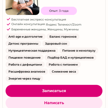
Опыт:
3 года
Бесплатная экспресс-консультация
Онлайн консультация
Яндекс Телемост/Zoom
Беременные женщины
,
Женщины
,
Мужчины
Anti-age и долголетие
Баланс гормонов
Детокс программы
Здоровый сон
Нутрицевтическая поддержка
Питание в менопаузу
Пищевое поведение
Подбор БАД и нутрицевтиков
Работа с дефицитами
Работа с питанием
Расшифровка анализов
Снижение веса
Энергия через пищу
Записаться
Написать