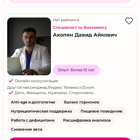
Нет рейтинга
Специалист по биохакингу
Акопян Давид Айкович
Опыт:
более 10 лет
Онлайн консультация
Другой мессенджер
,
Яндекс Телемост/Zoom
Дети
,
Женщины
,
Мужчины
,
Спортсмены
Anti-age и долголетие
Баланс гормонов
Нутрицевтическая поддержка
Пищевое поведение
Работа с дефицитами
Расшифровка анализов
Снижение веса