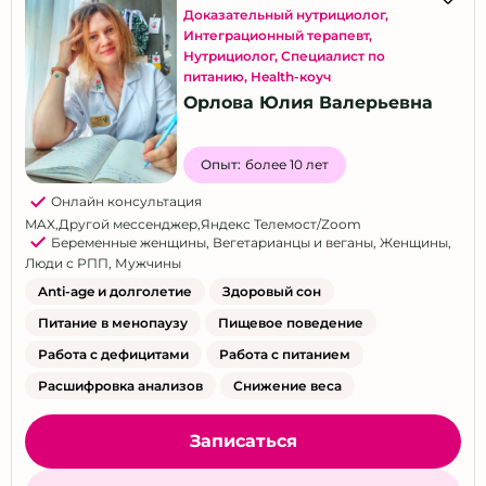
Доказательный нутрициолог
,
Интеграционный терапевт
,
Нутрициолог
,
Специалист по
питанию
,
Health-коуч
Орлова Юлия Валерьевна
Опыт:
более 10 лет
Онлайн консультация
MAX
,
Другой мессенджер
,
Яндекс Телемост/Zoom
Беременные женщины
,
Вегетарианцы и веганы
,
Женщины
,
Люди с РПП
,
Мужчины
Anti-age и долголетие
Здоровый сон
Питание в менопаузу
Пищевое поведение
Работа с дефицитами
Работа с питанием
Расшифровка анализов
Снижение веса
Записаться