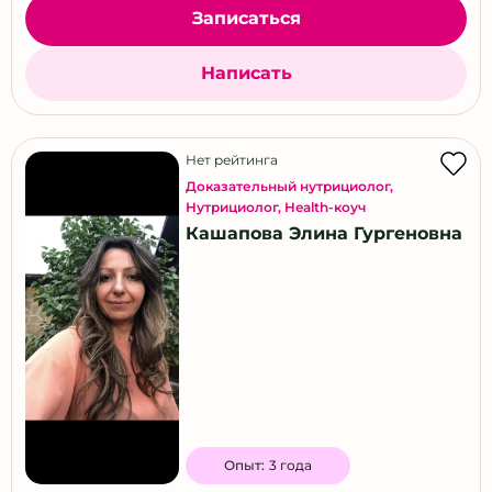
Записаться
Написать
Нет рейтинга
Доказательный нутрициолог
,
Нутрициолог
,
Health-коуч
Кашапова Элина Гургеновна
Опыт:
3 года