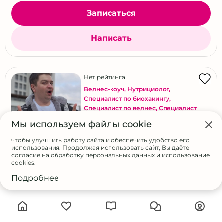
Записаться
Написать
Нет рейтинга
Велнес-коуч
,
Нутрициолог
,
Специалист по биохакингу
,
Специалист по велнес
,
Специалист
по питанию
,
Эксперт по
Мы используем файлы cookie
долголетию и anti-age
,
Health-коуч
Чумаков Дмитрий Сергеевич
чтобы улучшить работу сайта и обеспечить удобство его
использования. Продолжая использовать сайт, Вы даёте
согласие на обработку персональных данных и использование
Опыт:
3 года
cookies.
Бесплатная экспресс-консультация
Подробнее
Онлайн консультация
Другой мессенджер
Женщины
,
Мужчины
Anti-age и долголетие
Аюрведа
Биохакинг