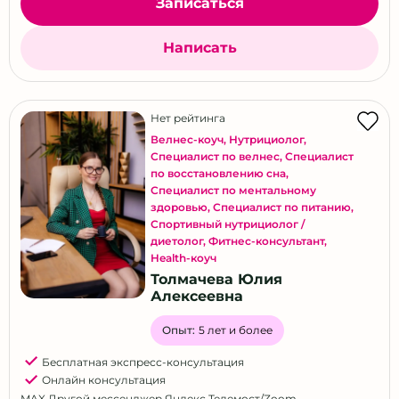
Записаться
Написать
Нет рейтинга
Велнес-коуч
,
Нутрициолог
,
Специалист по велнес
,
Специалист
по восстановлению сна
,
Специалист по ментальному
здоровью
,
Специалист по питанию
,
Спортивный нутрициолог /
диетолог
,
Фитнес-консультант
,
Health-коуч
Толмачева Юлия
Алексеевна
Опыт:
5 лет и более
Бесплатная экспресс-консультация
Онлайн консультация
MAX
,
Другой мессенджер
,
Яндекс Телемост/Zoom