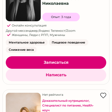
Николаевна
Опыт:
3 года
Онлайн консультация
Другой мессенджер
,
Яндекс Телемост/Zoom
Женщины
,
Люди с РПП
,
Мужчины
Ментальное здоровье
Пищевое поведение
Снижение веса
Записаться
Написать
Нет рейтинга
Доказательный нутрициолог
,
Специалист по питанию
,
Health-
коуч