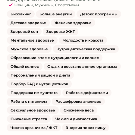
Женщины
,
Мужчины
,
Спортсмены
Биохакинг
Больше энергии
Детокс программы
Детское здоровье
Женское здоровье
Здоровый сон
Здоровье ЖКТ
Ментальное здоровье
Молодость и красота
Мужское здоровье
Нутрицевтическая поддержка
Образование в теме нутрициологии и велнес
Общий велнес
Отдых и восстановление организма
Персональный рацион и диета
Подбор БАД и нутрицевтиков
Поддержка иммунитета
Работа с дефицитами
Работа с питанием
Расшифровка анализов
Сексуальное здоровье
Снижение веса
Снижение стресса
Чек-ап и диагностика
Чистка организма / ЖКТ
Энергия через пищу