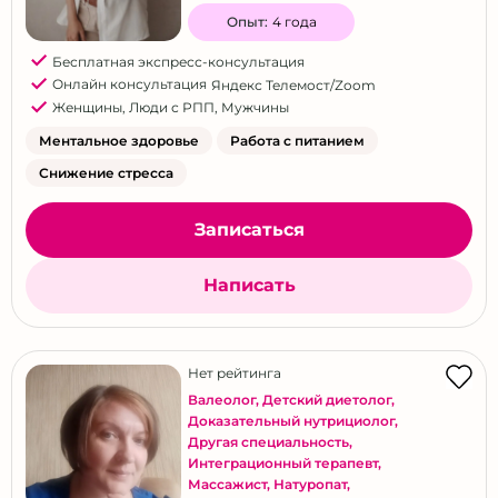
Опыт:
4 года
Бесплатная экспресс-консультация
Онлайн консультация
Яндекс Телемост/Zoom
Женщины
,
Люди с РПП
,
Мужчины
Ментальное здоровье
Работа с питанием
Снижение стресса
Записаться
Написать
Нет рейтинга
Валеолог
,
Детский диетолог
,
Доказательный нутрициолог
,
Другая специальность
,
Интеграционный терапевт
,
Массажист
,
Натуропат
,