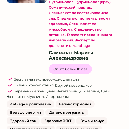
Нутрициолог
,
Нутрициолог (врач)
,
Соматический практик
,
Специалист по восстановлению
сна
,
Специалист по ментальному
здоровью
,
Специалист по
микробиому
,
Специалист по
питанию
,
Терапевт превентивного
направления
,
Эксперт по
долголетию и anti-age
Самосват Марина
Александровна
Опыт:
более 10 лет
Бесплатная экспресс-консультация
Онлайн консультация
Другой мессенджер
Беременные женщины
,
Вегетарианцы и веганы
,
Дети
,
Женщины
,
Мужчины
,
Спортсмены
Anti-age и долголетие
Баланс гормонов
Больше энергии
Детокс программы
Здоровый сон
Здоровье ЖКТ
Кожа и тонус