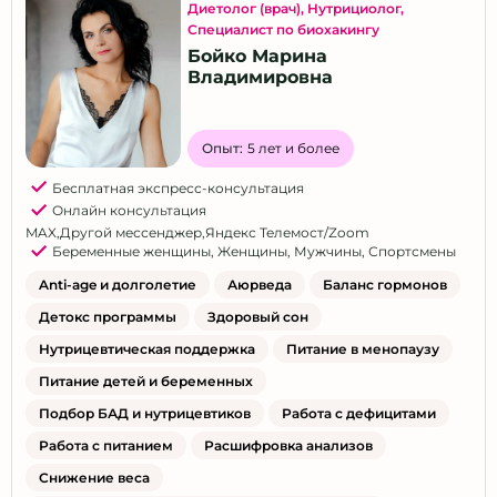
Диетолог (врач)
,
Нутрициолог
,
Специалист по биохакингу
Бойко Марина
Владимировна
Опыт:
5 лет и более
Бесплатная экспресс-консультация
Онлайн консультация
MAX
,
Другой мессенджер
,
Яндекс Телемост/Zoom
Беременные женщины
,
Женщины
,
Мужчины
,
Спортсмены
Anti-age и долголетие
Аюрведа
Баланс гормонов
Детокс программы
Здоровый сон
Нутрицевтическая поддержка
Питание в менопаузу
Питание детей и беременных
Подбор БАД и нутрицевтиков
Работа с дефицитами
Работа с питанием
Расшифровка анализов
Снижение веса