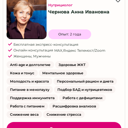
Нутрициолог
Чернова Анна Ивановна
Опыт:
2 года
Бесплатная экспресс-консультация
Онлайн консультация
MAX
,
Яндекс Телемост/Zoom
Женщины
,
Мужчины
Anti-age и долголетие
Здоровье ЖКТ
Кожа и тонус
Ментальное здоровье
Молодость и красота
Персональный рацион и диета
Питание в менопаузу
Подбор БАД и нутрицевтиков
Поддержка иммунитета
Работа с дефицитами
Работа с питанием
Расшифровка анализов
Снижение веса
Снижение стресса