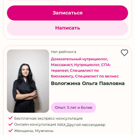
Записаться
Написать
Нет рейтинга
Доказательный нутрициолог
,
Массажист
,
Нутрициолог
,
СПА-
терапевт
,
Специалист по
биохакингу
,
Специалист по велнес
Вологжина Ольга Павловна
Опыт:
5 лет и более
Бесплатная экспресс-консультация
Онлайн консультация
MAX
,
Другой мессенджер
Женщины
,
Мужчины