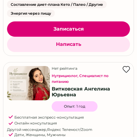
Составление диет-плана Кето / Палео / Другие
Энергия через пищу
Записаться
Написать
Нет рейтинга
Нутрициолог
,
Специалист по
питанию
Витковская Ангелина
Юрьевна
Опыт:
1 год
Бесплатная экспресс-консультация
Онлайн консультация
Другой мессенджер
,
Яндекс Телемост/Zoom
Дети
,
Женщины
,
Мужчины