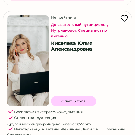
Нет рейтинга
Доказательный нутрициолог
,
Нутрициолог
,
Специалист по
питанию
Киселева Юлия
Александровна
Опыт:
3 года
Бесплатная экспресс-консультация
Онлайн консультация
Другой мессенджер
,
Яндекс Телемост/Zoom
Вегетарианцы и веганы
,
Женщины
,
Люди с РПП
,
Мужчины
,
Спортсмены