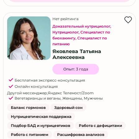
Нет рейтинга
Доказательный нутрициолог
,
Нутрициолог
,
Специалист по
биохакингу
,
Специалист по
питанию
Яковлева Татьяна
Алексеевна
Опыт:
3 года
Бесплатная экспресс-консультация
Онлайн консультация
Другой мессенджер
,
Яндекс Телемост/Zoom
Вегетарианцы и веганы
,
Женщины
,
Мужчины
Баланс гормонов
Здоровый сон
Нутрицевтическая поддержка
Подбор БАД и нутрицевтиков
Работа с дефицитами
Работа с питанием
Расшифровка анализов