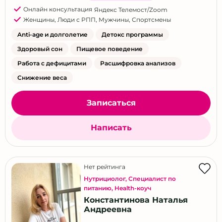
Онлайн консультация
Яндекс Телемост/Zoom
Женщины
,
Люди с РПП
,
Мужчины
,
Спортсмены
Anti-age и долголетие
Детокс программы
Здоровый сон
Пищевое поведение
Работа с дефицитами
Расшифровка анализов
Снижение веса
Записаться
Написать
Нет рейтинга
Нутрициолог
,
Специалист по
питанию
,
Health-коуч
Константинова Наталья
Андреевна