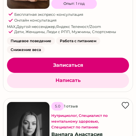
Опыт:
1 год
Бесплатная экспресс-консультация
Онлайн консультация
MAX
,
Другой мессенджер
,
Яндекс Телемост/Zoom
Дети
,
Женщины
,
Люди с РПП
,
Мужчины
,
Спортсмены
Пищевое поведение
Работа с питанием
Снижение веса
Записаться
Написать
1 отзыв
5.0
Нутрициолог
,
Специалист по
ментальному здоровью
,
Специалист по питанию
Ванпага Анастасия