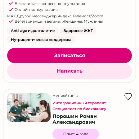
Бесплатная экспресс-консультация
Онлайн консультация
MAX
,
Другой мессенджер
,
Яндекс Телемост/Zoom
Вегетарианцы и веганы
,
Женщины
,
Мужчины
Anti-age и долголетие
Здоровье ЖКТ
Нутрицевтическая поддержка
Записаться
Написать
Нет рейтинга
Интеграционный терапевт
,
Специалист по биохакингу
Порошин Роман
Александрович
Опыт:
4 года