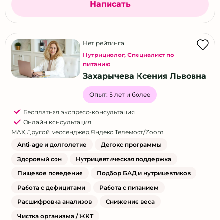
Написать
Нет рейтинга
Нутрициолог
,
Специалист по
питанию
Захарычева Ксения Львовна
Опыт:
5 лет и более
Бесплатная экспресс-консультация
Онлайн консультация
MAX
,
Другой мессенджер
,
Яндекс Телемост/Zoom
Anti-age и долголетие
Детокс программы
Здоровый сон
Нутрицевтическая поддержка
Пищевое поведение
Подбор БАД и нутрицевтиков
Работа с дефицитами
Работа с питанием
Расшифровка анализов
Снижение веса
Чистка организма / ЖКТ