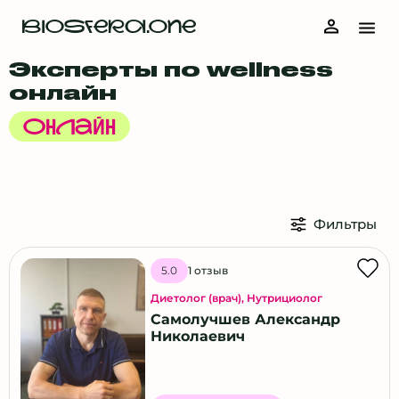
BIOSFERA.ONE
Эксперты по wellness
онлайн
Онлайн
Фильтры
1 отзыв
5.0
Диетолог (врач)
,
Нутрициолог
Самолучшев Александр
Николаевич