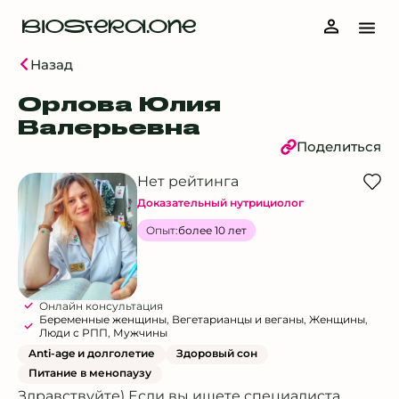
BIOSFERA.ONE
Назад
Орлова Юлия
Валерьевна
Поделиться
Нет рейтинга
Доказательный нутрициолог
Опыт:
более 10 лет
Онлайн консультация
Беременные женщины
,
Вегетарианцы и веганы
,
Женщины
,
Люди с РПП
,
Мужчины
Anti-age и долголетие
Здоровый сон
Питание в менопаузу
Здравствуйте) Если вы ищете специалиста,