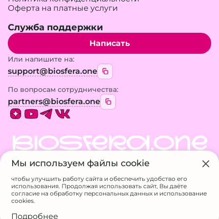
Оферта на платные услуги
Служба поддержки
Написать
Или напишите на:
support@biosfera.one
По вопросам сотрудничества:
partners@biosfera.one
BIOSFERA.ONE
Мы используем файлы cookie
© 2026 BIOSFERA.ONE. Все права защищены.
Использование материалов сайта возможно
чтобы улучшить работу сайта и обеспечить удобство его
только с разрешения владельца
использования. Продолжая использовать сайт, Вы даёте
ИП Галанина А.А.
согласие на обработку персональных данных и использование
ИНН 524611717807
cookies.
ОГРНИП 326527500056832
Подробнее