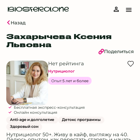
BIOSFERA.ONE
Назад
Захарычева Ксения
Львовна
Поделиться
Нет рейтинга
Нутрициолог
Опыт:
5 лет и более
Бесплатная экспресс-консультация
Онлайн консультация
Anti-age и долголетие
Детокс программы
Здоровый сон
Нутрициолог 50+. Живу в кайф, выгляжу на 40.
Делюсь опытом, как перестать стареть и начать