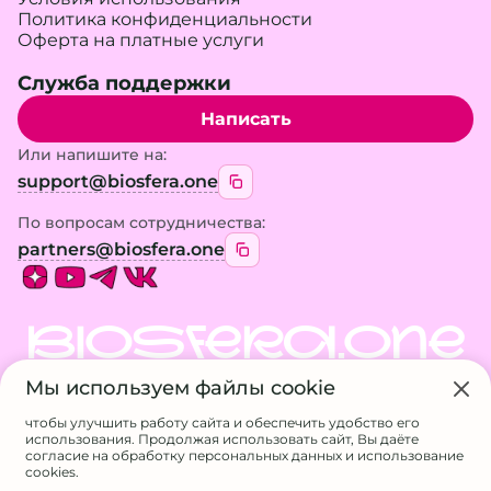
Политика конфиденциальности
Оферта на платные услуги
Служба поддержки
Написать
Или напишите на:
support@biosfera.one
По вопросам сотрудничества:
partners@biosfera.one
BIOSFERA.ONE
Мы используем файлы cookie
© 2026 BIOSFERA.ONE. Все права защищены.
Использование материалов сайта возможно
чтобы улучшить работу сайта и обеспечить удобство его
только с разрешения владельца
использования. Продолжая использовать сайт, Вы даёте
ИП Галанина А.А.
согласие на обработку персональных данных и использование
ИНН 524611717807
cookies.