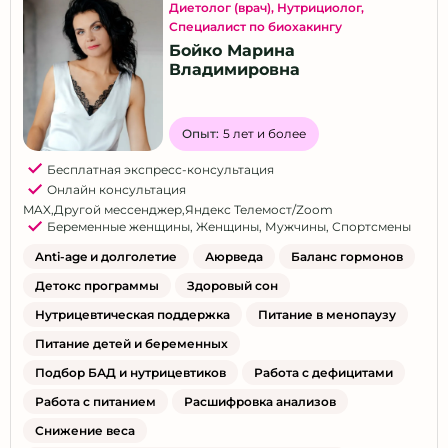
Диетолог (врач)
,
Нутрициолог
,
Специалист по биохакингу
Бойко Марина
Владимировна
Опыт:
5 лет и более
Бесплатная экспресс-консультация
Онлайн консультация
MAX
,
Другой мессенджер
,
Яндекс Телемост/Zoom
Беременные женщины
,
Женщины
,
Мужчины
,
Спортсмены
Anti-age и долголетие
Аюрведа
Баланс гормонов
Детокс программы
Здоровый сон
Нутрицевтическая поддержка
Питание в менопаузу
Питание детей и беременных
Подбор БАД и нутрицевтиков
Работа с дефицитами
Работа с питанием
Расшифровка анализов
Снижение веса