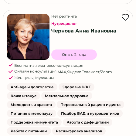
Нет рейтинга
Нутрициолог
Чернова Анна Ивановна
Опыт:
2 года
Бесплатная экспресс-консультация
Онлайн консультация
MAX
,
Яндекс Телемост/Zoom
Женщины
,
Мужчины
Anti-age и долголетие
Здоровье ЖКТ
Кожа и тонус
Ментальное здоровье
Молодость и красота
Персональный рацион и диета
Питание в менопаузу
Подбор БАД и нутрицевтиков
Поддержка иммунитета
Работа с дефицитами
Работа с питанием
Расшифровка анализов