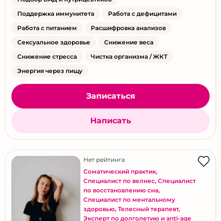
Поддержка иммунитета
Работа с дефицитами
Работа с питанием
Расшифровка анализов
Сексуальное здоровье
Снижение веса
Снижение стресса
Чистка организма / ЖКТ
Энергия через пищу
Записаться
Написать
Нет рейтинга
Соматический практик
,
Специалист по велнес
,
Специалист
по восстановлению сна
,
Специалист по ментальному
здоровью
,
Телесный терапевт
,
Эксперт по долголетию и anti-age