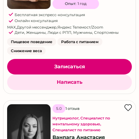
Опыт:
1 год
Бесплатная экспресс-консультация
Онлайн консультация
MAX
,
Другой мессенджер
,
Яндекс Телемост/Zoom
Дети
,
Женщины
,
Люди с РПП
,
Мужчины
,
Спортсмены
Пищевое поведение
Работа с питанием
Снижение веса
Записаться
Написать
1 отзыв
5.0
Нутрициолог
,
Специалист по
ментальному здоровью
,
Специалист по питанию
Ванпага Анастасия