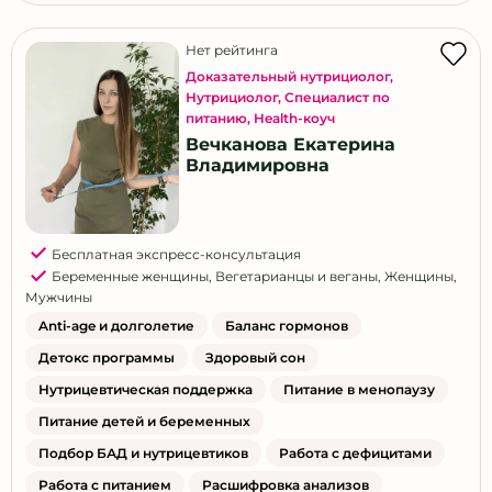
Нет рейтинга
Доказательный нутрициолог
,
Нутрициолог
,
Специалист по
питанию
,
Health-коуч
Вечканова Екатерина
Владимировна
Бесплатная экспресс-консультация
Беременные женщины
,
Вегетарианцы и веганы
,
Женщины
,
Мужчины
Anti-age и долголетие
Баланс гормонов
Детокс программы
Здоровый сон
Нутрицевтическая поддержка
Питание в менопаузу
Питание детей и беременных
Подбор БАД и нутрицевтиков
Работа с дефицитами
Работа с питанием
Расшифровка анализов