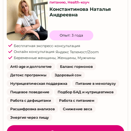
питанию
,
Health-коуч
Константинова Наталья
Андреевна
Опыт:
3 года
Бесплатная экспресс-консультация
Онлайн консультация
Яндекс Телемост/Zoom
Беременные женщины
,
Женщины
,
Мужчины
Anti-age и долголетие
Баланс гормонов
Детокс программы
Здоровый сон
Нутрицевтическая поддержка
Питание в менопаузу
Пищевое поведение
Подбор БАД и нутрицевтиков
Работа с дефицитами
Работа с питанием
Расшифровка анализов
Снижение веса
Энергия через пищу