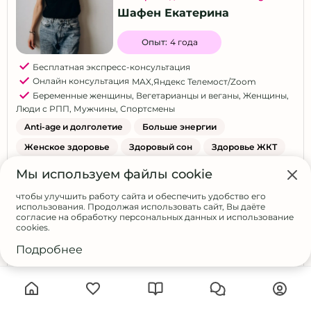
Шафен Екатерина
Опыт:
4 года
Бесплатная экспресс-консультация
Онлайн консультация
MAX
,
Яндекс Телемост/Zoom
Беременные женщины
,
Вегетарианцы и веганы
,
Женщины
,
Люди с РПП
,
Мужчины
,
Спортсмены
Anti-age и долголетие
Больше энергии
Женское здоровье
Здоровый сон
Здоровье ЖКТ
Ментальное здоровье
Молодость и красота
Мы используем файлы cookie
Мужское здоровье
чтобы улучшить работу сайта и обеспечить удобство его
использования. Продолжая использовать сайт, Вы даёте
Отдых и восстановление организма
согласие на обработку персональных данных и использование
cookies.
Поддержка иммунитета
Сексуальное здоровье
Снижение веса
Снижение стресса
Подробнее
Фокус и продуктивность
Записаться