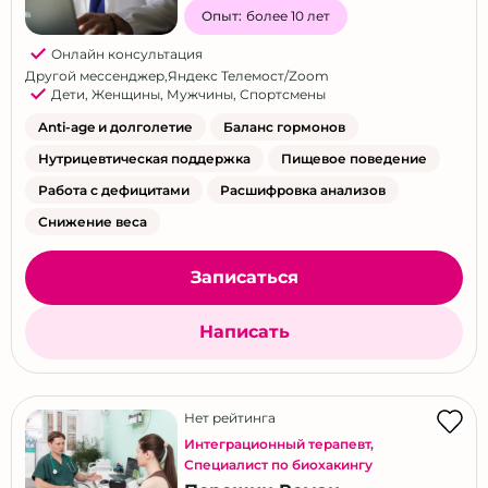
Опыт:
более 10 лет
Онлайн консультация
Другой мессенджер
,
Яндекс Телемост/Zoom
Дети
,
Женщины
,
Мужчины
,
Спортсмены
Anti-age и долголетие
Баланс гормонов
Нутрицевтическая поддержка
Пищевое поведение
Работа с дефицитами
Расшифровка анализов
Снижение веса
Записаться
Написать
Нет рейтинга
Интеграционный терапевт
,
Специалист по биохакингу