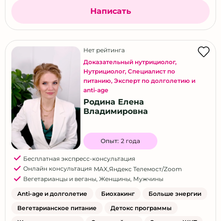
Написать
Нет рейтинга
Доказательный нутрициолог
,
Нутрициолог
,
Специалист по
питанию
,
Эксперт по долголетию и
anti-age
Родина Елена
Владимировна
Опыт:
2 года
Бесплатная экспресс-консультация
Онлайн консультация
MAX
,
Яндекс Телемост/Zoom
Вегетарианцы и веганы
,
Женщины
,
Мужчины
Anti-age и долголетие
Биохакинг
Больше энергии
Вегетарианское питание
Детокс программы