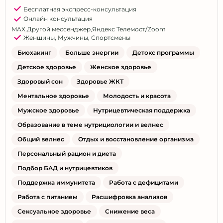
Бесплатная экспресс-консультация
Онлайн консультация
MAX
,
Другой мессенджер
,
Яндекс Телемост/Zoom
Женщины
,
Мужчины
,
Спортсмены
Биохакинг
Больше энергии
Детокс программы
Детское здоровье
Женское здоровье
Здоровый сон
Здоровье ЖКТ
Ментальное здоровье
Молодость и красота
Мужское здоровье
Нутрицевтическая поддержка
Образование в теме нутрициологии и велнес
Общий велнес
Отдых и восстановление организма
Персональный рацион и диета
Подбор БАД и нутрицевтиков
Поддержка иммунитета
Работа с дефицитами
Работа с питанием
Расшифровка анализов
Сексуальное здоровье
Снижение веса