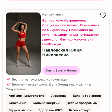
Нет рейтинга
Велнес-коуч
,
Нутрициолог
,
Специалист по велнес
,
Специалист
по микробиому
,
Специалист по
питанию
,
Спортивный нутрициолог
/ диетолог
,
Фитнес-консультант
,
Health-коуч
Павловская Юлия
Николаевна
Опыт:
5 лет и более
Бесплатная экспресс-консультация
Беременные женщины
,
Дети
,
Женщины
,
Мужчины
,
Спортсмены
Anti-age и долголетие
Аюрведа
Баланс гормонов
Биохакинг
Больше энергии
Детокс программы
Здоровый сон
Здоровье ЖКТ
Кожа и тонус