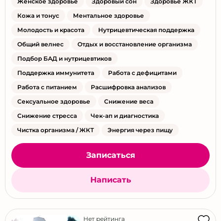
Женское здоровье
Здоровый сон
Здоровье ЖКТ
Кожа и тонус
Ментальное здоровье
Молодость и красота
Нутрицевтическая поддержка
Общий велнес
Отдых и восстановление организма
Подбор БАД и нутрицевтиков
Поддержка иммунитета
Работа с дефицитами
Работа с питанием
Расшифровка анализов
Сексуальное здоровье
Снижение веса
Снижение стресса
Чек-ап и диагностика
Чистка организма / ЖКТ
Энергия через пищу
Записаться
Написать
Нет рейтинга