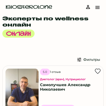
BIOSFERA.ONE
Эксперты по wellness
онлайн
Онлайн
Фильтры
1 отзыв
5.0
Диетолог (врач)
,
Нутрициолог
Самолучшев Александр
Николаевич