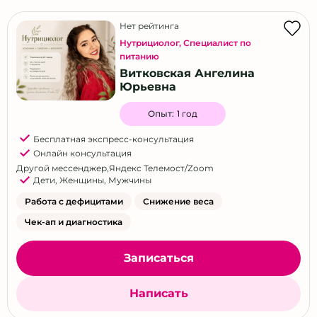
Нет рейтинга
Нутрициолог
,
Специалист по
питанию
Витковская Ангелина
Юрьевна
Опыт:
1 год
Бесплатная экспресс-консультация
Онлайн консультация
Другой мессенджер
,
Яндекс Телемост/Zoom
Дети
,
Женщины
,
Мужчины
Работа с дефицитами
Снижение веса
Чек-ап и диагностика
Записаться
Написать