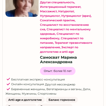
Другая специальность
,
Интеграционный терапевт
,
Массажист
,
Натуропат
,
Нутрициолог
,
Нутрициолог (врач)
,
Соматический практик
,
Специалист по восстановлению
сна
,
Специалист по ментальному
здоровью
,
Специалист по
микробиому
,
Специалист по
питанию
,
Терапевт превентивного
направления
,
Эксперт по
долголетию и anti-age
Самосват Марина
Александровна
Опыт:
более 10 лет
Бесплатная экспресс-консультация
Онлайн консультация
Другой мессенджер
Беременные женщины
,
Вегетарианцы и веганы
,
Дети
,
Женщины
,
Мужчины
,
Спортсмены
Anti-age и долголетие
Баланс гормонов