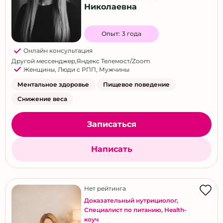
Николаевна
Опыт:
3 года
Онлайн консультация
Другой мессенджер
,
Яндекс Телемост/Zoom
Женщины
,
Люди с РПП
,
Мужчины
Ментальное здоровье
Пищевое поведение
Снижение веса
Записаться
Написать
Нет рейтинга
Доказательный нутрициолог
,
Специалист по питанию
,
Health-
коуч