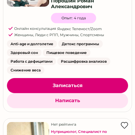
Порошин Роман
Александрович
Опыт:
4 года
Онлайн консультация
Яндекс Телемост/Zoom
Женщины
,
Люди с РПП
,
Мужчины
,
Спортсмены
Anti-age и долголетие
Детокс программы
Здоровый сон
Пищевое поведение
Работа с дефицитами
Расшифровка анализов
Снижение веса
Записаться
Написать
Нет рейтинга
Нутрициолог
,
Специалист по