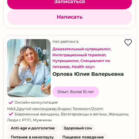
Записаться
Написать
Нет рейтинга
Доказательный нутрициолог
,
Интеграционный терапевт
,
Нутрициолог
,
Специалист по
питанию
,
Health-коуч
Орлова Юлия Валерьевна
Опыт:
более 10 лет
Онлайн консультация
MAX
,
Другой мессенджер
,
Яндекс Телемост/Zoom
Беременные женщины
,
Вегетарианцы и веганы
,
Женщины
,
Люди с РПП
,
Мужчины
Anti-age и долголетие
Здоровый сон
Питание в менопаузу
Пищевое поведение