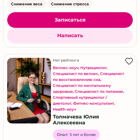
Снижение веса
Снижение стресса
Записаться
Написать
Нет рейтинга
Велнес-коуч
,
Нутрициолог
,
Специалист по велнес
,
Специалист
по восстановлению сна
,
Специалист по ментальному
здоровью
,
Специалист по питанию
,
Спортивный нутрициолог /
диетолог
,
Фитнес-консультант
,
Health-коуч
Толмачева Юлия
Алексеевна
Опыт:
5 лет и более