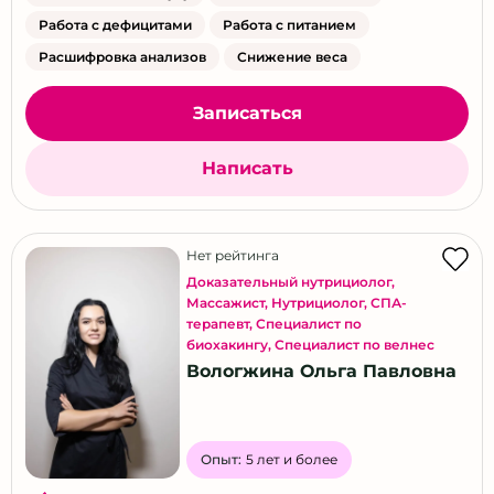
Работа с дефицитами
Работа с питанием
Расшифровка анализов
Снижение веса
Записаться
Написать
Нет рейтинга
Доказательный нутрициолог
,
Массажист
,
Нутрициолог
,
СПА-
терапевт
,
Специалист по
биохакингу
,
Специалист по велнес
Вологжина Ольга Павловна
Опыт:
5 лет и более