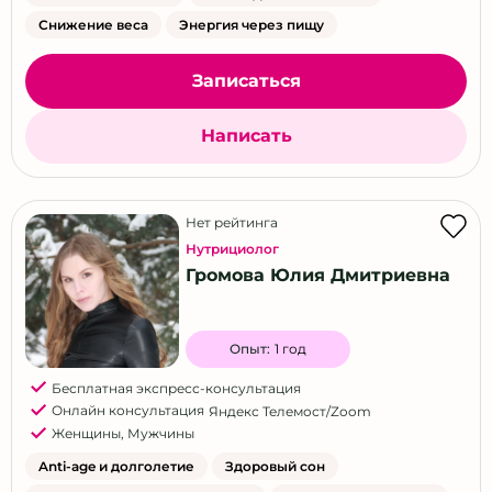
Снижение веса
Энергия через пищу
Записаться
Написать
Нет рейтинга
Нутрициолог
Громова Юлия Дмитриевна
Опыт:
1 год
Бесплатная экспресс-консультация
Онлайн консультация
Яндекс Телемост/Zoom
Женщины
,
Мужчины
Anti-age и долголетие
Здоровый сон