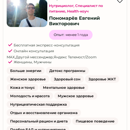
Нутрициолог
,
Специалист по
питанию
,
Health-коуч
Пономарёв Евгений
Викторович
Опыт:
менее 1 года
Бесплатная экспресс-консультация
Онлайн консультация
MAX
,
Другой мессенджер
,
Яндекс Телемост/Zoom
Женщины
,
Мужчины
Больше энергии
Детокс программы
Женское здоровье
Здоровый сон
Здоровье ЖКТ
Кожа и тонус
Ментальное здоровье
Молодость и красота
Мужское здоровье
Нутрицевтическая поддержка
Отдых и восстановление организма
Персональный рацион и диета
Пищевое поведение
Подбор БАД и нутрицевтиков