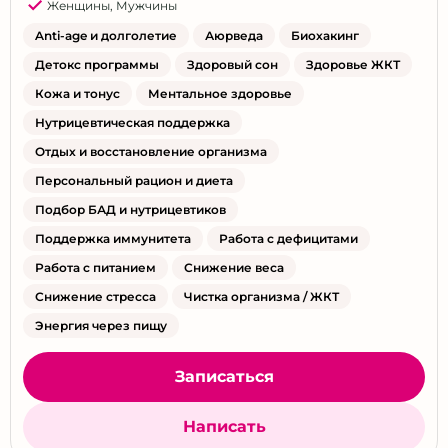
Женщины
,
Мужчины
Anti-age и долголетие
Аюрведа
Биохакинг
Детокс программы
Здоровый сон
Здоровье ЖКТ
Кожа и тонус
Ментальное здоровье
Нутрицевтическая поддержка
Отдых и восстановление организма
Персональный рацион и диета
Подбор БАД и нутрицевтиков
Поддержка иммунитета
Работа с дефицитами
Работа с питанием
Снижение веса
Снижение стресса
Чистка организма / ЖКТ
Энергия через пищу
Записаться
Написать