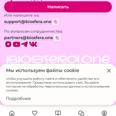
Написать
Или напишите на:
support@biosfera.one
По вопросам сотрудничества:
partners@biosfera.one
BIOSFERA.ONE
Мы используем файлы cookie
© 2026 BIOSFERA.ONE. Все права защищены.
Использование материалов сайта возможно
чтобы улучшить работу сайта и обеспечить удобство его
только с разрешения владельца
использования. Продолжая использовать сайт, Вы даёте
ИП Галанина А.А.
согласие на обработку персональных данных и использование
ИНН 524611717807
cookies.
ОГРНИП 326527500056832
Подробнее