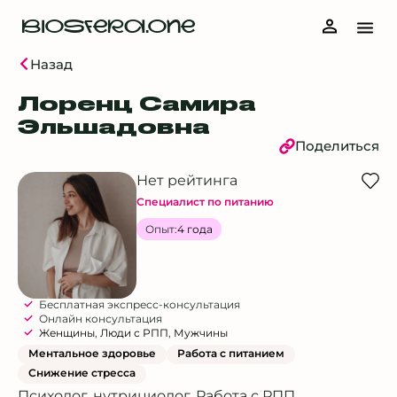
BIOSFERA.ONE
Назад
Лоренц Самира
Эльшадовна
Поделиться
Нет рейтинга
Специалист по питанию
Опыт:
4 года
Бесплатная экспресс-консультация
Онлайн консультация
Женщины
,
Люди с РПП
,
Мужчины
Ментальное здоровье
Работа с питанием
Снижение стресса
Психолог, нутрициолог. Работа с РПП,