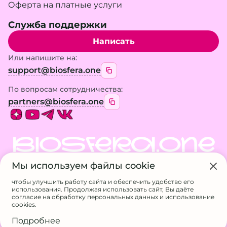
Оферта на платные услуги
Служба поддержки
Написать
Или напишите на:
support@biosfera.one
По вопросам сотрудничества:
partners@biosfera.one
BIOSFERA.ONE
Мы используем файлы cookie
© 2026 BIOSFERA.ONE. Все права защищены.
Использование материалов сайта возможно
чтобы улучшить работу сайта и обеспечить удобство его
только с разрешения владельца
использования. Продолжая использовать сайт, Вы даёте
ИП Галанина А.А.
согласие на обработку персональных данных и использование
ИНН 524611717807
cookies.
ОГРНИП 326527500056832
Подробнее