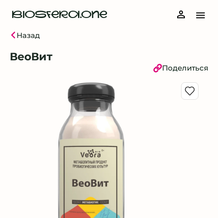
BIOSFERA.ONE
Назад
ВеоВит
Поделиться