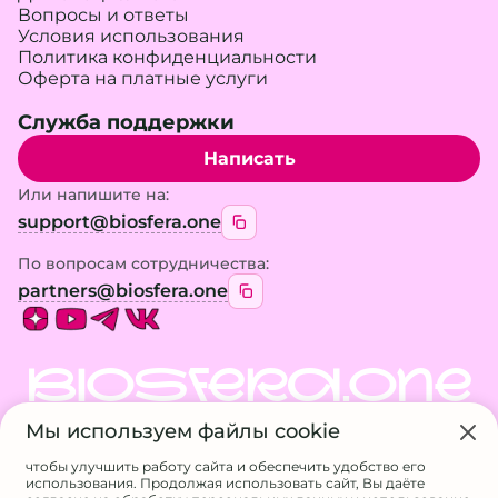
Вопросы и ответы
Условия использования
Политика конфиденциальности
Оферта на платные услуги
Служба поддержки
Написать
Или напишите на:
support@biosfera.one
По вопросам сотрудничества:
partners@biosfera.one
BIOSFERA.ONE
Мы используем файлы cookie
© 2026 BIOSFERA.ONE. Все права защищены.
Использование материалов сайта возможно
чтобы улучшить работу сайта и обеспечить удобство его
только с разрешения владельца
использования. Продолжая использовать сайт, Вы даёте
ИП Галанина А.А.