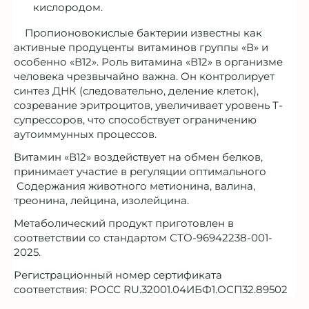
кислородом.
Пропионовокислые бактерии известны как
активные продуценты витаминов группы «В» и
особенно «В12». Роль витамина «В12» в организме
человека чрезвычайно важна. Он контролирует
синтез ДНК (следовательно, деление клеток),
созревание эритроцитов, увеличивает уровень Т-
супрессоров, что способствует ограничению
аутоиммунных процессов.
Витамин «В12» воздействует на обмен белков,
принимает участие в регуляции оптимального
Содержания животного метионина, валина,
треонина, лейцина, изолейцина.
Метаболический продукт приготовлен в
соответствии со стандартом СТО-96942238-001-
2025.
Регистрационный номер сертификата
соответствия: РОСС RU.32001.04ИБФ1.ОСП32.89502