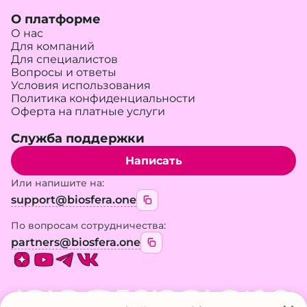
О платформе
О нас
Для компаний
Для специалистов
Вопросы и ответы
Условия использования
Политика конфиденциальности
Оферта на платные услуги
Служба поддержки
Написать
Или напишите на:
support@biosfera.one
По вопросам сотрудничества:
partners@biosfera.one
BIOSFERA.ONE