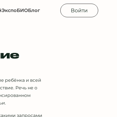
Войти
й
Экспо
БИОБлог
ние
ие ребёнка и всей
твие. Речь не о
лансированном
ьи.
 какими запросами