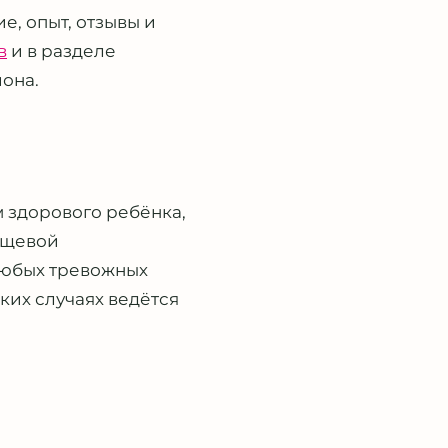
е, опыт, отзывы и
в
и в разделе
она.
 здорового ребёнка,
пищевой
 любых тревожных
ких случаях ведётся