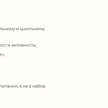
ольному и школьному
ст и активность;
»;
итания, а не в набор