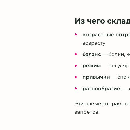
Из чего скла
возрастные потр
возрасту;
баланс
— белки, ж
режим
— регуляр
привычки
— споко
разнообразие
— з
Эти элементы работаю
запретов.