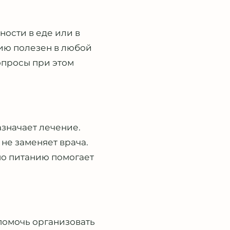
ости в еде или в
нию полезен в любой
опросы при этом
азначает лечение.
не заменяет врача.
по питанию помогает
помочь организовать