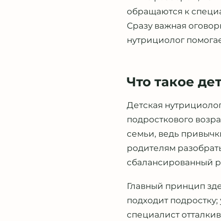
обращаются к специа
Сразу важная оговор
нутрициолог помогае
Что такое де
Детская нутрициолог
подросткового возрас
семьи, ведь привычк
родителям разобрать
сбалансированный ра
Главный принцип зде
подходит подростку;
специалист отталкив