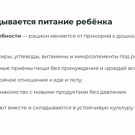
дывается питание ребёнка
ебности
— рацион меняется от прикорма к дошк
иры, углеводы, витамины и микроэлементы под ро
ные приёмы пищи без принуждения и «доедай всё
йное отношение к еде и телу;
накомство с новыми продуктами без давления.
т вместе и складываются в устойчивую культуру п