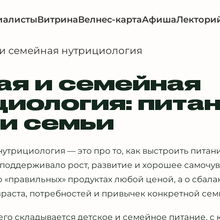
иалисты
Витрина
Велнес-карта
Афиша
Лектори
 и семейная нутрициология
ая и семейная
циология: пита
 и семьи
нутрициология — это про то, как выстроить питан
 поддерживало рост, развитие и хорошее самочувс
 о «правильных» продуктах любой ценой, а о сба
зраста, потребностей и привычек конкретной сем
его складывается детское и семейное питание, с