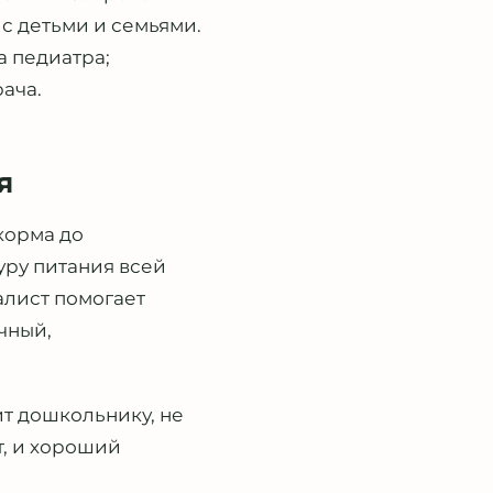
с детьми и семьями.
а педиатра;
ача.
я
корма до
уру питания всей
алист помогает
чный,
ит дошкольнику, не
т, и хороший