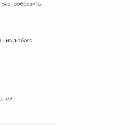
, разнообразить
йн из любого
етей.