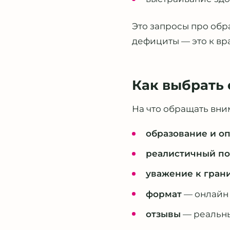
Это запросы про обр
дефициты — это к вра
Как выбрать
На что обращать вни
образование и о
реалистичный п
уважение к гран
формат
— онлайн 
отзывы
— реальны