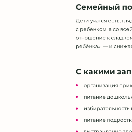
Семейный по
Дети учатся есть, гл
с ребёнком, а со вс
отношение к сладком
ребёнка», — и снижа
С какими за
организация прик
питание дошколь
избирательность в
питание подростк
выстраивание здо