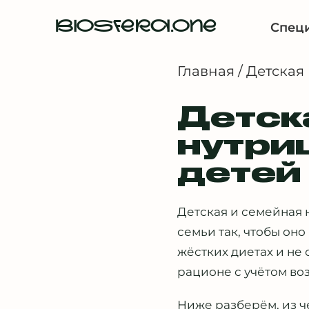
BIOSFERA.ONE
Спец
Главная
/
Детская
Детск
нутри
детей
Детская и семейная 
семьи так, чтобы оно
жёстких диетах и не
рационе с учётом во
Ниже разберём, из ч