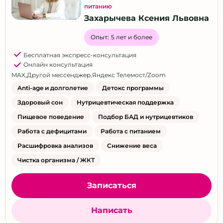
питанию
Захарычева Ксения Львовна
Опыт:
5 лет и более
Бесплатная экспресс-консультация
Онлайн консультация
MAX
,
Другой мессенджер
,
Яндекс Телемост/Zoom
Anti-age и долголетие
Детокс программы
Здоровый сон
Нутрицевтическая поддержка
Пищевое поведение
Подбор БАД и нутрицевтиков
Работа с дефицитами
Работа с питанием
Расшифровка анализов
Снижение веса
Чистка организма / ЖКТ
Записаться
Написать