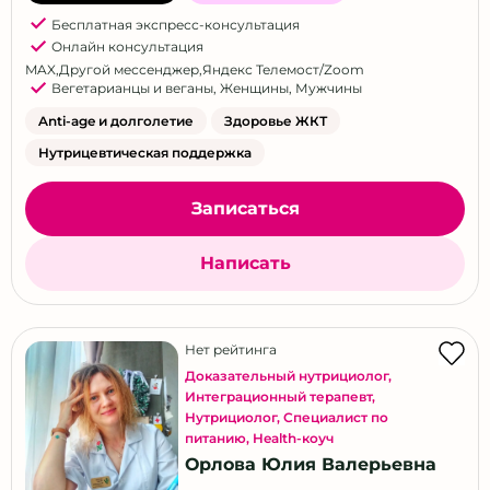
Бесплатная экспресс-консультация
Онлайн консультация
MAX
,
Другой мессенджер
,
Яндекс Телемост/Zoom
Вегетарианцы и веганы
,
Женщины
,
Мужчины
Anti-age и долголетие
Здоровье ЖКТ
Нутрицевтическая поддержка
Записаться
Написать
Нет рейтинга
Доказательный нутрициолог
,
Интеграционный терапевт
,
Нутрициолог
,
Специалист по
питанию
,
Health-коуч
Орлова Юлия Валерьевна