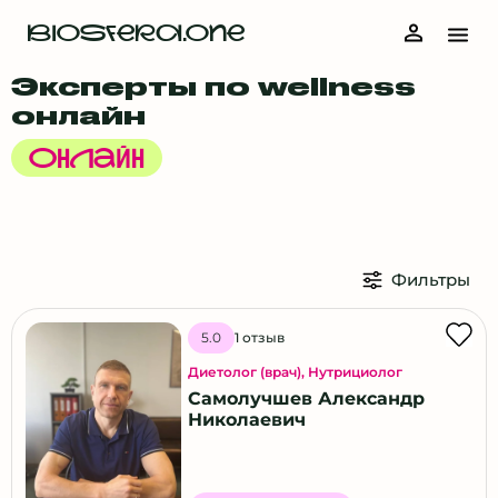
BIOSFERA.ONE
Эксперты по wellness
онлайн
Онлайн
Фильтры
1 отзыв
5.0
Диетолог (врач)
,
Нутрициолог
Самолучшев Александр
Николаевич