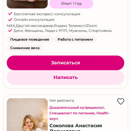
Опыт:
1 год
Бесплатная экспресс-консультация
Онлайн консультация
MAX
,
Другой мессенджер
,
Яндекс Телемост/Zoom
Дети
,
Женщины
,
Люди с РПП
,
Мужчины
,
Спортсмены
Пищевое поведение
Работа с питанием
Снижение веса
Записаться
Написать
Нет рейтинга
Доказательный нутрициолог
,
Специалист по питанию
,
Health-
коуч
Соколова Анастасия