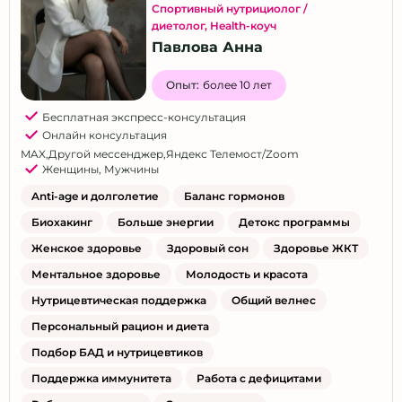
Спортивный нутрициолог /
диетолог
,
Health-коуч
Павлова Анна
Опыт:
более 10 лет
Бесплатная экспресс-консультация
Онлайн консультация
MAX
,
Другой мессенджер
,
Яндекс Телемост/Zoom
Женщины
,
Мужчины
Anti-age и долголетие
Баланс гормонов
Биохакинг
Больше энергии
Детокс программы
Женское здоровье
Здоровый сон
Здоровье ЖКТ
Ментальное здоровье
Молодость и красота
Нутрицевтическая поддержка
Общий велнес
Персональный рацион и диета
Подбор БАД и нутрицевтиков
Поддержка иммунитета
Работа с дефицитами