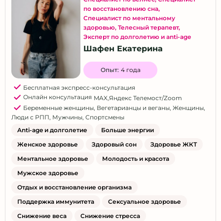
по восстановлению сна
,
Специалист по ментальному
здоровью
,
Телесный терапевт
,
Эксперт по долголетию и anti-age
Шафен Екатерина
Опыт:
4 года
Бесплатная экспресс-консультация
Онлайн консультация
MAX
,
Яндекс Телемост/Zoom
Беременные женщины
,
Вегетарианцы и веганы
,
Женщины
,
Люди с РПП
,
Мужчины
,
Спортсмены
Anti-age и долголетие
Больше энергии
Женское здоровье
Здоровый сон
Здоровье ЖКТ
Ментальное здоровье
Молодость и красота
Мужское здоровье
Отдых и восстановление организма
Поддержка иммунитета
Сексуальное здоровье
Снижение веса
Снижение стресса