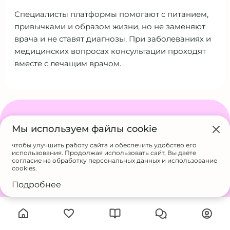
Специалисты платформы помогают с питанием,
привычками и образом жизни, но не заменяют
врача и не ставят диагнозы. При заболеваниях и
медицинских вопросах консультации проходят
вместе с лечащим врачом.
Пользователям
Мы используем файлы cookie
Найти специалиста
Бесплатная консультация
чтобы улучшить работу сайта и обеспечить удобство его
использования. Продолжая использовать сайт, Вы даёте
Блог и полезные материалы
согласие на обработку персональных данных и использование
Контакты
cookies.
и социальные сети
Подробнее
Сотрудничество
Присоединиться к платформе
Вход для специалиста
Тарифы для специалистов