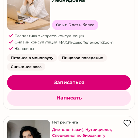
Леонидовна
Опыт:
5 лет и более
Бесплатная экспресс-консультация
Онлайн консультация
MAX
,
Яндекс Телемост/Zoom
Женщины
Питание в менопаузу
Пищевое поведение
Снижение веса
Записаться
Написать
Нет рейтинга
Диетолог (врач)
,
Нутрициолог
,
Специалист по биохакингу