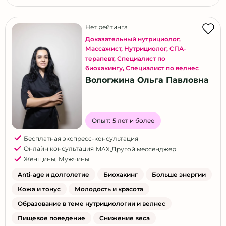
Нет рейтинга
Доказательный нутрициолог
,
Массажист
,
Нутрициолог
,
СПА-
терапевт
,
Специалист по
биохакингу
,
Специалист по велнес
Вологжина Ольга Павловна
Опыт:
5 лет и более
Бесплатная экспресс-консультация
Онлайн консультация
MAX
,
Другой мессенджер
Женщины
,
Мужчины
Anti-age и долголетие
Биохакинг
Больше энергии
Кожа и тонус
Молодость и красота
Образование в теме нутрициологии и велнес
Пищевое поведение
Снижение веса