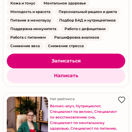
Кожа и тонус
Ментальное здоровье
Молодость и красота
Персональный рацион и диета
Питание в менопаузу
Подбор БАД и нутрицевтиков
Поддержка иммунитета
Работа с дефицитами
Работа с питанием
Расшифровка анализов
Снижение веса
Снижение стресса
Записаться
Написать
Нет рейтинга
Велнес-коуч
,
Нутрициолог
,
Специалист по велнес
,
Специалист
по восстановлению сна
,
Специалист по ментальному
здоровью
,
Специалист по питанию
,