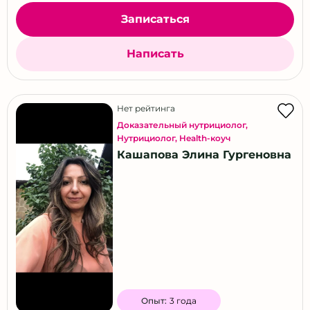
Записаться
Написать
Нет рейтинга
Доказательный нутрициолог
,
Нутрициолог
,
Health-коуч
Кашапова Элина Гургеновна
Опыт:
3 года