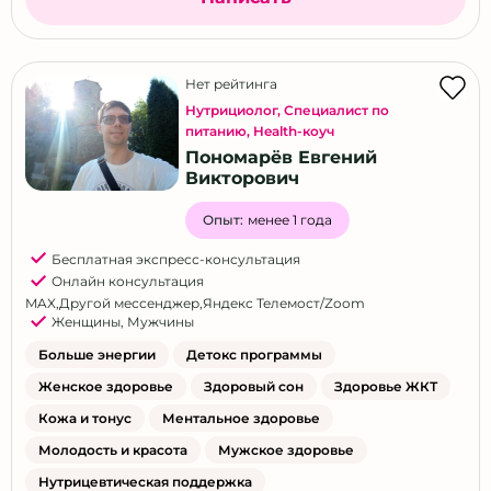
Нет рейтинга
Нутрициолог
,
Специалист по
питанию
,
Health-коуч
Пономарёв Евгений
Викторович
Опыт:
менее 1 года
Бесплатная экспресс-консультация
Онлайн консультация
MAX
,
Другой мессенджер
,
Яндекс Телемост/Zoom
Женщины
,
Мужчины
Больше энергии
Детокс программы
Женское здоровье
Здоровый сон
Здоровье ЖКТ
Кожа и тонус
Ментальное здоровье
Молодость и красота
Мужское здоровье
Нутрицевтическая поддержка