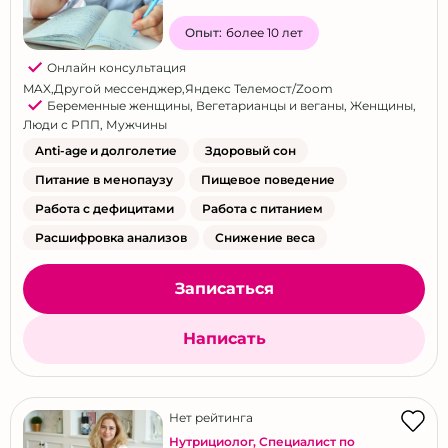
Опыт:
более 10 лет
Онлайн консультация
MAX
,
Другой мессенджер
,
Яндекс Телемост/Zoom
Беременные женщины
,
Вегетарианцы и веганы
,
Женщины
,
Люди с РПП
,
Мужчины
Anti-age и долголетие
Здоровый сон
Питание в менопаузу
Пищевое поведение
Работа с дефицитами
Работа с питанием
Расшифровка анализов
Снижение веса
Записаться
Написать
Нет рейтинга
Нутрициолог
,
Специалист по