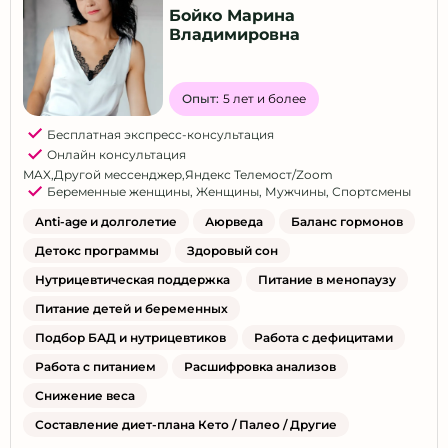
Бойко Марина
Владимировна
Опыт:
5 лет и более
Бесплатная экспресс-консультация
Онлайн консультация
MAX
,
Другой мессенджер
,
Яндекс Телемост/Zoom
Беременные женщины
,
Женщины
,
Мужчины
,
Спортсмены
Anti-age и долголетие
Аюрведа
Баланс гормонов
Детокс программы
Здоровый сон
Нутрицевтическая поддержка
Питание в менопаузу
Питание детей и беременных
Подбор БАД и нутрицевтиков
Работа с дефицитами
Работа с питанием
Расшифровка анализов
Снижение веса
Составление диет-плана Кето / Палео / Другие