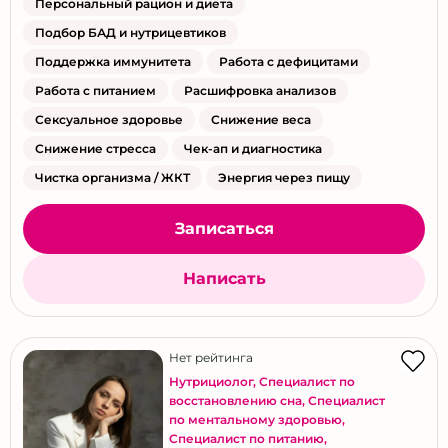
Персональный рацион и диета
Подбор БАД и нутрицевтиков
Поддержка иммунитета
Работа с дефицитами
Работа с питанием
Расшифровка анализов
Сексуальное здоровье
Снижение веса
Снижение стресса
Чек-ап и диагностика
Чистка организма / ЖКТ
Энергия через пищу
Записаться
Написать
Нет рейтинга
Нутрициолог
,
Специалист по
восстановлению сна
,
Специалист
по ментальному здоровью
,
Специалист по питанию
,