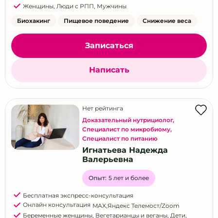
Женщины
,
Люди с РПП
,
Мужчины
Биохакинг
Пищевое поведение
Снижение веса
Записаться
Написать
Нет рейтинга
Доказательный нутрициолог
,
Специалист по микробиому
,
Специалист по питанию
Игнатьева Надежда
Валерьевна
Опыт:
5 лет и более
Бесплатная экспресс-консультация
Онлайн консультация
MAX
,
Яндекс Телемост/Zoom
Беременные женщины
,
Вегетарианцы и веганы
,
Дети
,