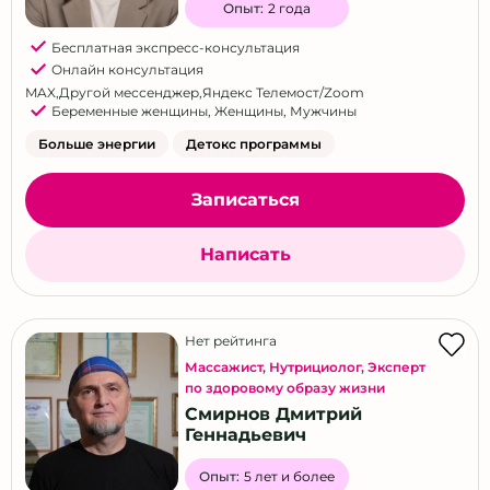
Опыт:
2 года
Бесплатная экспресс-консультация
Онлайн консультация
MAX
,
Другой мессенджер
,
Яндекс Телемост/Zoom
Беременные женщины
,
Женщины
,
Мужчины
Больше энергии
Детокс программы
Записаться
Написать
Нет рейтинга
Массажист
,
Нутрициолог
,
Эксперт
по здоровому образу жизни
Смирнов Дмитрий
Геннадьевич
Опыт:
5 лет и более