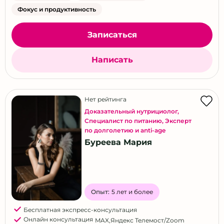
Фокус и продуктивность
Записаться
Написать
Нет рейтинга
Доказательный нутрициолог
,
Специалист по питанию
,
Эксперт
по долголетию и anti-age
Буреева Мария
Опыт:
5 лет и более
Бесплатная экспресс-консультация
Онлайн консультация
MAX
,
Яндекс Телемост/Zoom