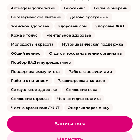
Anti-age и долголетие
Биохакинг
Больше энергии
Вегетарианское питание
Детокс программы
Женское здоровье
Здоровый сон
Здоровье ЖКТ
Кожа и тонус
Ментальное здоровье
Молодость и красота
Нутрицевтическая поддержка
Общий велнес
Отдых и восстановление организма
Подбор БАД и нутрицевтиков
Поддержка иммунитета
Работа с дефицитами
Работа с питанием
Расшифровка анализов
Сексуальное здоровье
Снижение веса
Снижение стресса
Чек-ап и диагностика
Чистка организма / ЖКТ
Энергия через пищу
Записаться
Написать