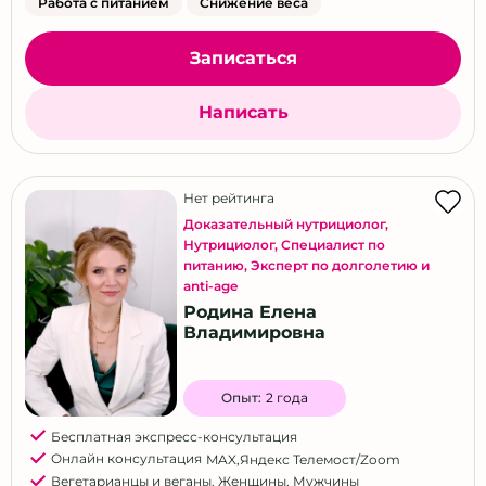
Работа с питанием
Снижение веса
Записаться
Написать
Нет рейтинга
Доказательный нутрициолог
,
Нутрициолог
,
Специалист по
питанию
,
Эксперт по долголетию и
anti-age
Родина Елена
Владимировна
Опыт:
2 года
Бесплатная экспресс-консультация
Онлайн консультация
MAX
,
Яндекс Телемост/Zoom
Вегетарианцы и веганы
,
Женщины
,
Мужчины