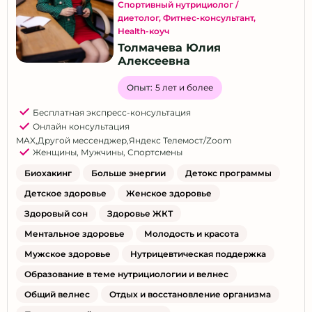
Спортивный нутрициолог /
диетолог
,
Фитнес-консультант
,
Health-коуч
Толмачева Юлия
Алексеевна
Опыт:
5 лет и более
Бесплатная экспресс-консультация
Онлайн консультация
MAX
,
Другой мессенджер
,
Яндекс Телемост/Zoom
Женщины
,
Мужчины
,
Спортсмены
Биохакинг
Больше энергии
Детокс программы
Детское здоровье
Женское здоровье
Здоровый сон
Здоровье ЖКТ
Ментальное здоровье
Молодость и красота
Мужское здоровье
Нутрицевтическая поддержка
Образование в теме нутрициологии и велнес
Общий велнес
Отдых и восстановление организма