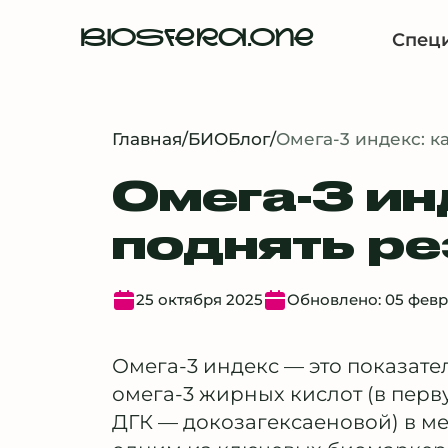
BIOSFERA.ONE
Спец
Главная
/
БИОБлог
/
Омега-3 индекс: ка
Омега-3 ин
поднять ре
25 октября 2025
Обновлено: 05 февр
Омега-3 индекс — это показат
омега-3 жирных кислот (в пер
ДГК — докозагексаеновой) в м