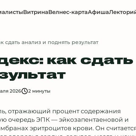
иалисты
Витрина
Велнес-карта
Афиша
Лектори
к сдать анализ и поднять результат
декс: как сдать
зультат
аля 2026
2 минуты
ель, отражающий процент содержания
вую очередь ЭПК — эйкозапентаеновой и
ембранах эритроцитов крови. Он считаетс