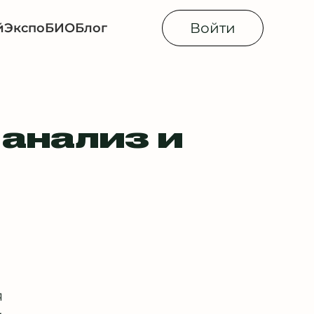
Войти
й
Экспо
БИОБлог
 анализ и
я