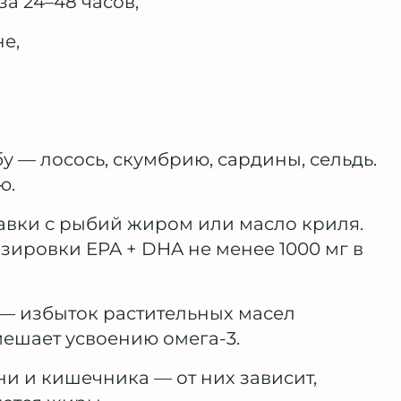
а 24–48 часов,
е,
 — лосось, скумбрию, сардины, сельдь.
ю.
авки с рыбий жиром или масло криля.
зировки EPA + DHA не менее 1000 мг в
 — избыток растительных масел
мешает усвоению омега-3.
и и кишечника — от них зависит,