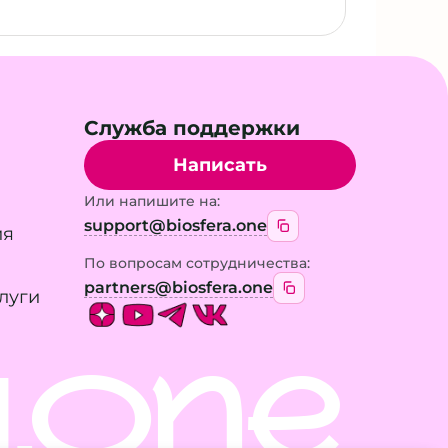
Служба поддержки
Написать
Или напишите на:
support@biosfera.one
ия
По вопросам сотрудничества:
partners@biosfera.one
луги
.ONE