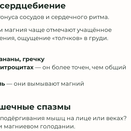
и сердцебиение
тонуса сосудов и сердечного ритма.
м магния чаще отмечают учащённое
ния, ощущение «толчков» в груди.
бананы, гречку
ритроцитах
— он более точен, чем общий
ль
— они вымывают магний
мышечные спазмы
 подёргивания мышц на лице или веках?
и магниевом голодании.