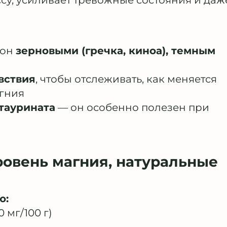
су, усиливает тревожные состояния и даж
фон
зерновыми (гречка, киноа), темным
вствия
, чтобы отслеживать, как меняется
гния
таурината
— он особенно полезен при
ровень магния, натуральные
ю:
 мг/100 г)