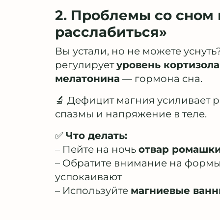
2. Проблемы со сном
расслабиться»
Вы устали, но не можете уснут
регулирует
уровень кортизола
мелатонина
— гормона сна.
🔬 Дефицит магния усиливает 
спазмы и напряжение в теле.
✅
Что делать:
– Пейте на ночь
отвар ромашки
– Обратите внимание на форм
успокаивают
– Используйте
магниевые ван