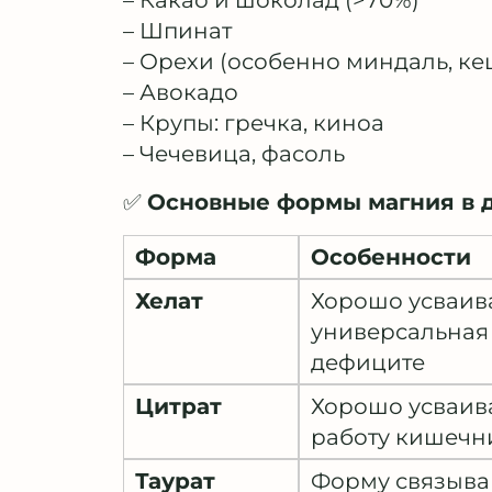
– Какао и шоколад (>70%)
– Шпинат
– Орехи (особенно миндаль, к
– Авокадо
– Крупы: гречка, киноа
– Чечевица, фасоль
✅
Основные формы магния в д
Форма
Особенности
Хелат
Хорошо усваива
универсальная
дефиците
Цитрат
Хорошо усваив
работу кишечн
Таурат
Форму связыва