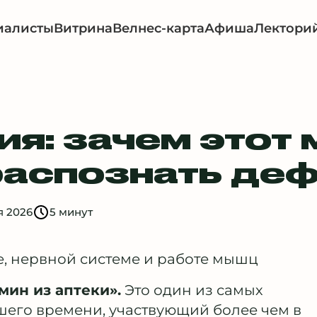
иалисты
Витрина
Велнес-карта
Афиша
Лектори
ия: зачем этот
 распознать де
я 2026
5 минут
е, нервной системе и работе мышц
мин из аптеки».
Это один из самых
его времени, участвующий более чем в