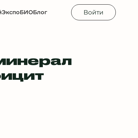
Войти
й
Экспо
БИОБлог
 минерал
фицит