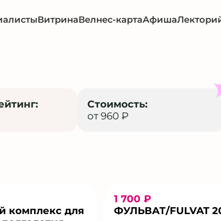
иалисты
Витрина
Велнес-карта
Афиша
Лектори
ейтинг:
Стоимость:
от 960 ₽
1 700 ₽
й комплекс для
ФУЛЬВАТ/FULVAT 2