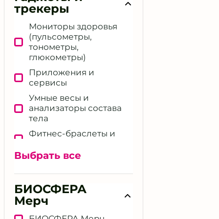
трекеры
Мониторы здоровья
(пульсометры,
тонометры,
глюкометры)
Приложения и
сервисы
Умные весы и
анализаторы состава
тела
Фитнес‑браслеты и
смарт‑часы
Выбрать все
Другие девайсы и
решения
БИОСФЕРА
Мерч
БИОСФЕРА Мерч