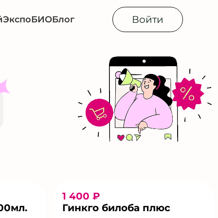
Войти
й
Экспо
БИОБлог
1 400 ₽
00мл.
Гинкго билоба плюс