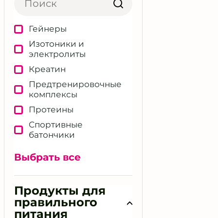
беременных
Пищевое поведение
Гейнеры
Подбор БАД и
Изотоники и
нутрицевтиков
электролиты
Поддержка
Креатин
иммунитета
Предтренировочные
Работа с дефицитами
комплексы
Работа с питанием
Протеины
Расшифровка
Спортивные
анализов
батончики
Сексуальное здоровье
Функциональное
Выбрать все
Снижение веса
питание
Снижение стресса
BCAA / EAA
Продукты для
Составление диет-
Дополнительные
правильного
плана Кето / Палео /
спортивные формулы
Другие
питания