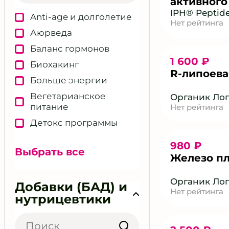
активного
FAST TEL
IPH® Peptid
Anti-age и долголетие
Нет рейтинга
IPH® EP
Аюрведа
Баланс гормонов
1 600 ₽
Биохакинг
R‑липоева
Больше энергии
Вегетарианское
Органик Ло
питание
Нет рейтинга
Детокс программы
Детское здоровье
980 ₽
Выбрать все
Женское здоровье
Железо п
Здоровый сон
Органик Ло
Добавки (БАД) и
Здоровье ЖКТ
Нет рейтинга
нутрицевтики
Кожа и тонус
Косметология