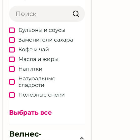
Тренировки
Фокус и
продуктивность
Бульоны и соусы
Чек-ап и диагностика
Заменители сахара
Чистка организма /
ЖКТ
Кофе и чай
Энергия через пищу
Масла и жиры
Эстетическая
Напитки
коррекция
Натуральные
Я - вегетарианец
сладости
Полезные снеки
Суперфуды
Выбрать все
Велнес-