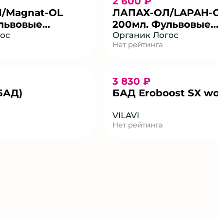
2 600 ₽
Л/Magnat-OL
ЛАПАХ-ОЛ/LAPAH-
львовые
200мл. Фульвовые
цитрат и малат
гос
кислоты и экстрак
Органик Логос
Нет рейтинга
муравьиного дерев
3 830 ₽
БАД)
БАД Eroboost SX w
VILAVI
Нет рейтинга