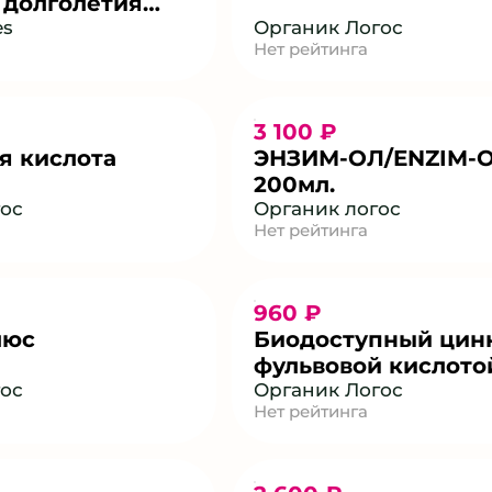
 долголетия
OMERS CARE
es
Органик Логос
Нет рейтинга
3 100 ₽
я кислота
ЭНЗИМ-ОЛ/ENZIM-
200мл.
гос
Органик логос
Нет рейтинга
960 ₽
люс
Биодоступный цинк
фульвовой кислото
гос
Органик Логос
Нет рейтинга