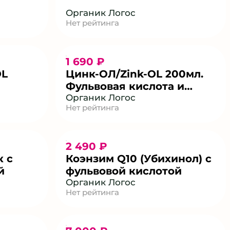
Органик Логос
Нет рейтинга
1 690 ₽
OL
Цинк-ОЛ/Zink-OL 200мл.
Фульвовая кислота и
цитрат цинка
Органик Логос
Нет рейтинга
2 490 ₽
 с
Коэнзим Q10 (Убихинол) с
й
фульвовой кислотой
Органик Логос
Нет рейтинга