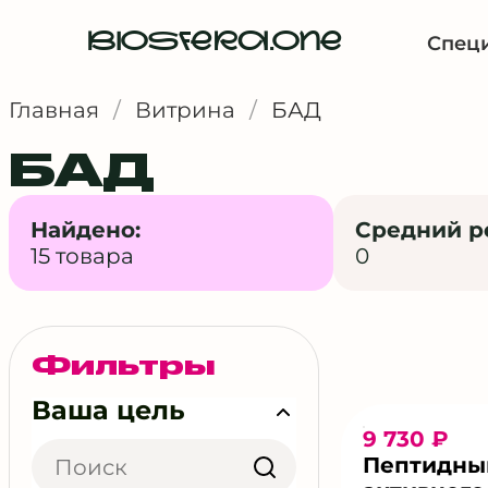
BIOSFERA.ONE
Спец
Главная
/
Витрина
/
БАД
БАД
Найдено:
Средний р
15 товара
0
Фильтры
Ваша цель
9 730 ₽
Пептидны