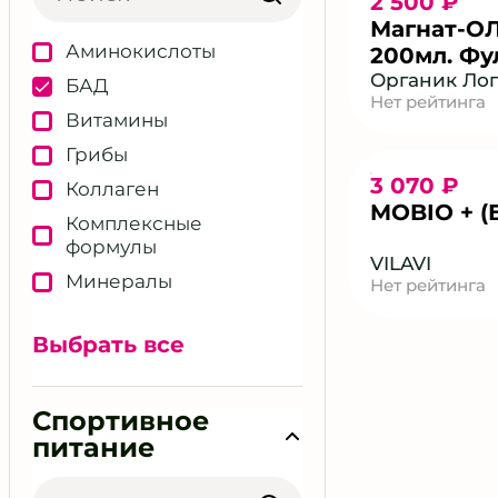
2 500 ₽
Ментальное здоровье
Магнат-О
Молодость и красота
Аминокислоты
200мл. Фу
Мужское здоровье
кислоты, 
Органик Ло
БАД
Нет рейтинга
магния.
Нутрицевтическая
Витамины
поддержка
Грибы
Образование в теме
3 070 ₽
Коллаген
нутрициологии и
MOBIO + (
велнес
Комплексные
формулы
Общий велнес
VILAVI
Минералы
Нет рейтинга
Отдых и
восстановление
Омега и жирные
организма
кислоты
Выбрать все
Пептидная терапия
Пробиотики и
пребиотики
Персональный
Спортивное
рацион и диета
Растительные
питание
экстракты
Питание в менопаузу
Другие добавки
Питание детей и