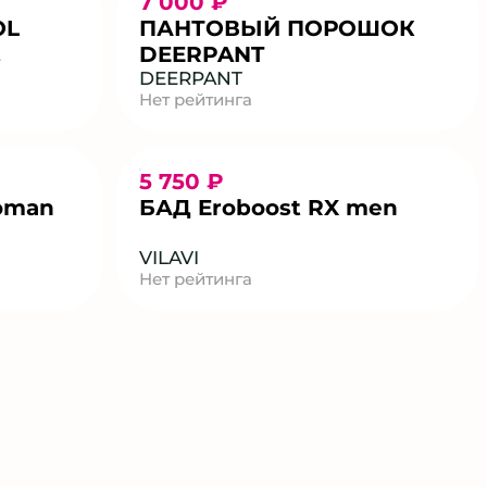
7 000 ₽
OL
ПАНТОВЫЙ ПОРОШОК
DEERPANT
т коры
DEERPANT
Нет рейтинга
а
5 750 ₽
oman
БАД Eroboost RX men
VILAVI
Нет рейтинга