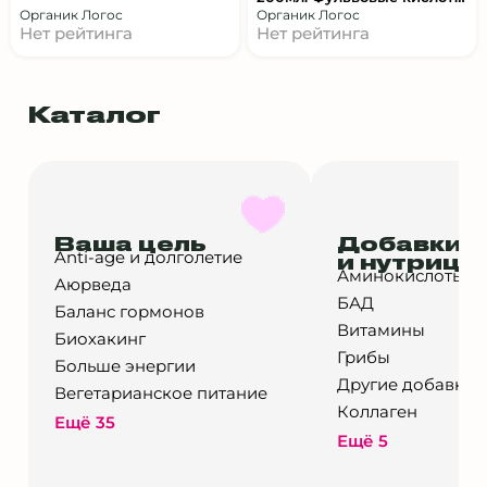
Умные весы и анализаторы состава тела
и экстракт коры
Органик Логос
Органик Логос
муравьиного дерева
Нет рейтинга
Нет рейтинга
Фитнес‑браслеты и смарт‑часы
Другие девайсы и решения
Каталог
Выбрать все
БИОСФЕРА Мерч
БИОСФЕРА Мерч
Ваша цель
Добавки (
Anti-age и долголетие
и нутрице
Выбрать все
Аминокислоты
Аюрведа
БАД
Баланс гормонов
Витамины
Биохакинг
Грибы
Больше энергии
Другие добавки
Вегетарианское питание
Коллаген
Ещё 35
Ещё 5