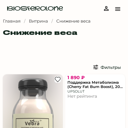
Продукты для правильного питания
BIOSFERA.ONE
Главная
/
Витрина
/
Снижение веса
Снижение веса
Бульоны и соусы
Заменители сахара
Кофе и чай
Масла и жиры
Фильтры
Напитки
Натуральные сладости
1 890 ₽
Поддержка Метаболизма
Полезные снеки
(Cherry Fat Burn Boost), 20
стиков
UPSOLUT
Суперфуды
Нет рейтинга
Выбрать все
Велнес-аксессуары