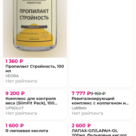
Ароматерапия и эфирные масла
Массажные ролеры, мячи и эспандеры
Пластыри и тейпы
Подушки для сна и детоксикации
1 360 ₽
Эко‑бутылки и шейкеры
Пропилакт Стройность, 100
мл
Другие полезные аксессуары
VEORA
Нет рейтинга
Выбрать все
9 200 ₽
7 777 ₽
9 150 ₽
Комплекс для контроля
Ревитализирующий
Гаджеты и трекеры
веса (SlimFit Pack), 100
комплекс с коллагеном и
стиков
витаминами «Снижение
UPSOLUT
LaBBelo
веса»
Нет рейтинга
Нет рейтинга
Мониторы здоровья (пульсометры,
тонометры, глюкометры)
1 600 ₽
2 600 ₽
Приложения и сервисы
R‑липоевая кислота
ЛАПАХ-ОЛ/LAPAH-OL
200мл. Фульвовые кислоты