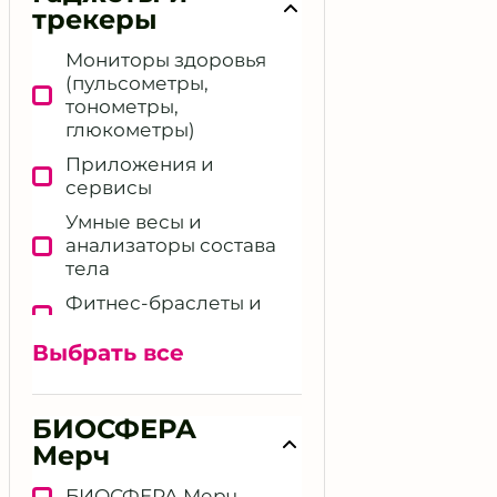
трекеры
Мониторы здоровья
(пульсометры,
тонометры,
глюкометры)
Приложения и
сервисы
Умные весы и
анализаторы состава
тела
Фитнес‑браслеты и
смарт‑часы
Выбрать все
Другие девайсы и
решения
БИОСФЕРА
Мерч
БИОСФЕРА Мерч