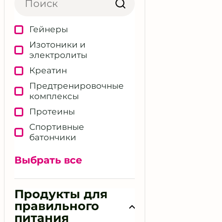
беременных
Пищевое поведение
Гейнеры
Подбор БАД и
Изотоники и
нутрицевтиков
электролиты
Поддержка
Креатин
иммунитета
Предтренировочные
Работа с дефицитами
комплексы
Работа с питанием
Протеины
Расшифровка
Спортивные
анализов
батончики
Сексуальное здоровье
Функциональное
Выбрать все
Снижение веса
питание
Снижение стресса
BCAA / EAA
Продукты для
Составление диет-
Дополнительные
правильного
плана Кето / Палео /
спортивные формулы
Другие
питания