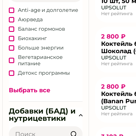
10 шт, 50 
UPSOLUT
Anti-age и долголетие
Нет рейтинга
Аюрведа
Баланс гормонов
2 800 ₽
Биохакинг
Коктейль 
Больше энергии
Шоколад (
Вегетарианское
Multi Prote
UPSOLUT
питание
Нет рейтинга
Детокс программы
Детское здоровье
2 800 ₽
Выбрать все
Женское здоровье
Коктейль 
(Banan Pur
Здоровый сон
500 г
UPSOLUT
Добавки (БАД) и
Здоровье ЖКТ
Нет рейтинга
нутрицевтики
Кожа и тонус
Косметология