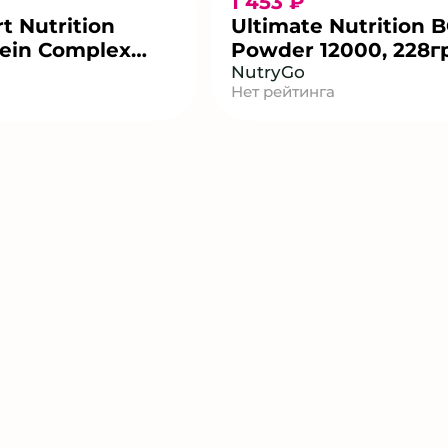
1 453 ₽
t Nutrition
Ultimate Nutrition 
ein Complex
Powder 12000, 228г
гр
NutryGo
Нет рейтинга