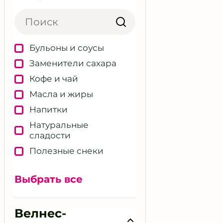
Тренировки
Фокус и
продуктивность
Бульоны и соусы
Чек-ап и диагностика
Заменители сахара
Чистка организма /
ЖКТ
Кофе и чай
Энергия через пищу
Масла и жиры
Эстетическая
Напитки
коррекция
Натуральные
Я - вегетарианец
сладости
Полезные снеки
Суперфуды
Выбрать все
Велнес-