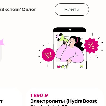
Войти
й
Экспо
БИОБлог
1 890 ₽
т
Электролиты (HydraBoost