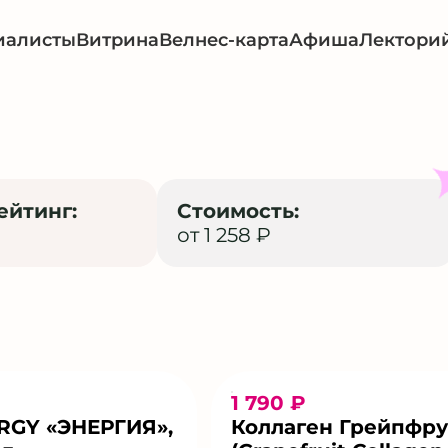
иалисты
Витрина
Велнес-карта
Афиша
Лектори
ейтинг:
Стоимость:
от 1 258 ₽
1 790 ₽
RGY «ЭНЕРГИЯ»,
Коллаген Грейпфру