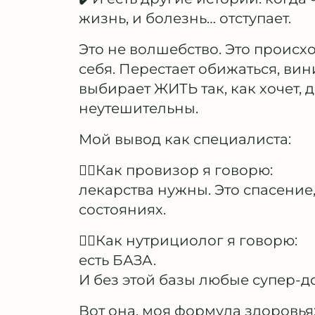
жизнь, и болезнь… отступает.
Это не волшебство. Это происх
себя. Перестает обижаться, ви
выбирает ЖИТЬ так, как хочет,
неутешительны.
Мой вывод как специалиста:
👩‍⚕️Как провизор я говорю:
лекарства нужны. Это спасение
состояниях.
🏃‍♀️Как нутрициолог я говорю:
есть БАЗА.
И без этой базы любые супер-
Вот она, моя формула здоровья