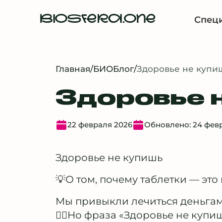
BIOSFERA.ONE
Спец
Главная
/
БИОБлог
/
Здоровье не купи
Здоровье 
22 февраля 2026
Обновлено: 24 фев
Здоровье не купишь
💡О том, почему таблетки — это 
Мы привыкли лечиться деньгами
☝🏻Но фраза «Здоровье не купиш