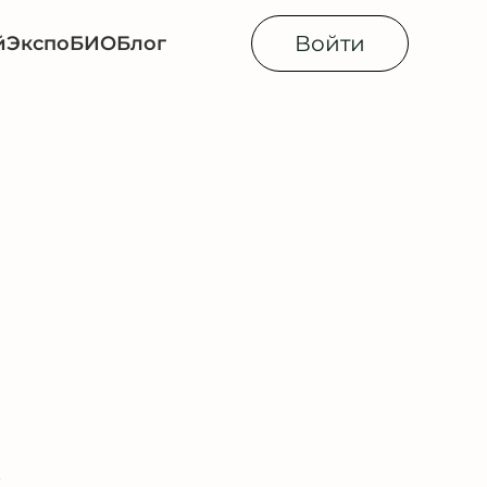
Войти
й
Экспо
БИОБлог
к