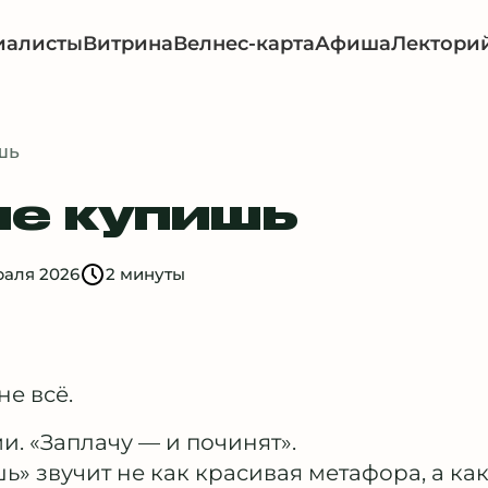
иалисты
Витрина
Велнес-карта
Афиша
Лектори
шь
не купишь
раля 2026
2 минуты
не всё.
. «Заплачу — и починят».
ь» звучит не как красивая метафора, а ка