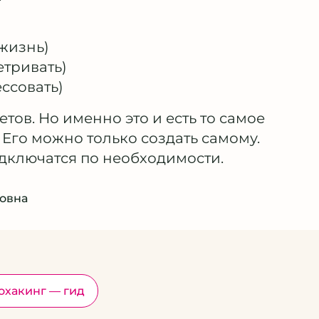
 жизнь)
етривать)
ессовать)
етов. Но именно это и есть то самое
 Его можно только создать самому.
подключатся по необходимости.
овна
охакинг — гид