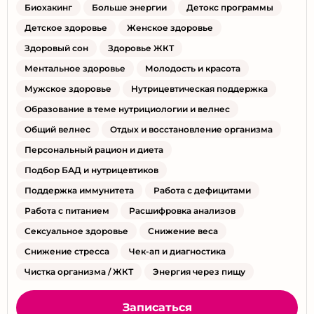
Биохакинг
Больше энергии
Детокс программы
Детское здоровье
Женское здоровье
Здоровый сон
Здоровье ЖКТ
Ментальное здоровье
Молодость и красота
Мужское здоровье
Нутрицевтическая поддержка
Образование в теме нутрициологии и велнес
Общий велнес
Отдых и восстановление организма
Персональный рацион и диета
Подбор БАД и нутрицевтиков
Поддержка иммунитета
Работа с дефицитами
Работа с питанием
Расшифровка анализов
Сексуальное здоровье
Снижение веса
Снижение стресса
Чек-ап и диагностика
Чистка организма / ЖКТ
Энергия через пищу
Записаться