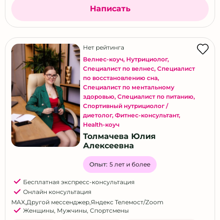
Написать
Нет рейтинга
Велнес-коуч
,
Нутрициолог
,
Специалист по велнес
,
Специалист
по восстановлению сна
,
Специалист по ментальному
здоровью
,
Специалист по питанию
,
Спортивный нутрициолог /
диетолог
,
Фитнес-консультант
,
Health-коуч
Толмачева Юлия
Алексеевна
Опыт:
5 лет и более
Бесплатная экспресс-консультация
Онлайн консультация
MAX
,
Другой мессенджер
,
Яндекс Телемост/Zoom
Женщины
,
Мужчины
,
Спортсмены