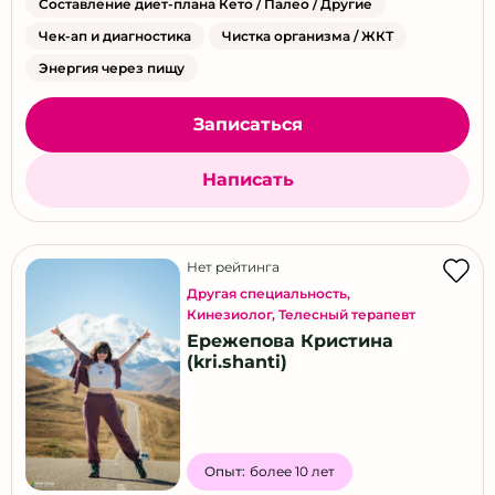
Составление диет-плана Кето / Палео / Другие
Чек-ап и диагностика
Чистка организма / ЖКТ
Энергия через пищу
Записаться
Написать
Нет рейтинга
Другая специальность
,
Кинезиолог
,
Телесный терапевт
Ережепова Кристина
(kri.shanti)
Опыт:
более 10 лет