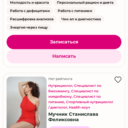
Молодость и красота
Персональный рацион и диета
Работа с дефицитами
Работа с питанием
Расшифровка анализов
Чек-ап и диагностика
Энергия через пищу
Записаться
Написать
Нет рейтинга
Нутрициолог
,
Специалист по
биохакингу
,
Специалист по
микробиому
,
Специалист по
питанию
,
Спортивный нутрициолог
/ диетолог
,
Health-коуч
Мучник Станислава
Феликсовна