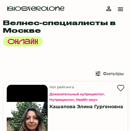
BIOSFERA.ONE
Велнес-специалисты в
Москве
Онлайн
Фильтры
Нет рейтинга
Доказательный нутрициолог
,
Нутрициолог
,
Health-коуч
Кашапова Элина Гургеновна