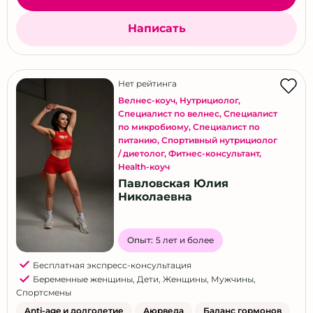
Написать
Нет рейтинга
Велнес-коуч
,
Нутрициолог
,
Специалист по велнес
,
Специалист
по микробиому
,
Специалист по
питанию
,
Спортивный нутрициолог
/ диетолог
,
Фитнес-консультант
,
Health-коуч
Павловская Юлия
Николаевна
Опыт:
5 лет и более
Бесплатная экспресс-консультация
Беременные женщины
,
Дети
,
Женщины
,
Мужчины
,
Спортсмены
Anti-age и долголетие
Аюрведа
Баланс гормонов