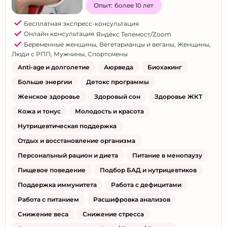
Опыт:
более 10 лет
Бесплатная экспресс-консультация
Онлайн консультация
Яндекс Телемост/Zoom
Беременные женщины
,
Вегетарианцы и веганы
,
Женщины
,
Люди с РПП
,
Мужчины
,
Спортсмены
Anti-age и долголетие
Аюрведа
Биохакинг
Больше энергии
Детокс программы
Женское здоровье
Здоровый сон
Здоровье ЖКТ
Кожа и тонус
Молодость и красота
Нутрицевтическая поддержка
Отдых и восстановление организма
Персональный рацион и диета
Питание в менопаузу
Пищевое поведение
Подбор БАД и нутрицевтиков
Поддержка иммунитета
Работа с дефицитами
Работа с питанием
Расшифровка анализов
Снижение веса
Снижение стресса