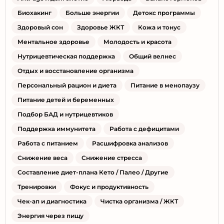
Биохакинг
Больше энергии
Детокс программы
Здоровый сон
Здоровье ЖКТ
Кожа и тонус
Ментальное здоровье
Молодость и красота
Нутрицевтическая поддержка
Общий велнес
Отдых и восстановление организма
Персональный рацион и диета
Питание в менопаузу
Питание детей и беременных
Подбор БАД и нутрицевтиков
Поддержка иммунитета
Работа с дефицитами
Работа с питанием
Расшифровка анализов
Снижение веса
Снижение стресса
Составление диет-плана Кето / Палео / Другие
Тренировки
Фокус и продуктивность
Чек-ап и диагностика
Чистка организма / ЖКТ
Энергия через пищу